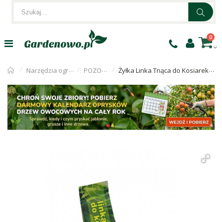
0
Narzędzia ogrodnicze
POZOSTAŁE
Żyłka Linka Tnąca do Kosiarek 1,6mm AgroJ