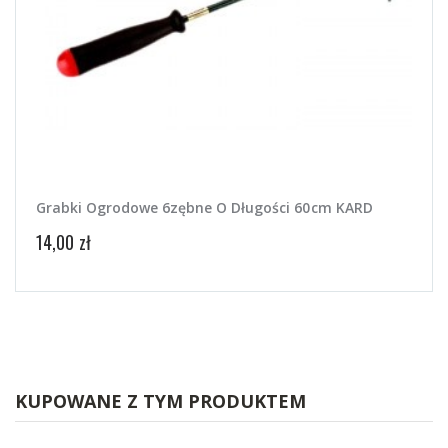
Grabki Ogrodowe 6zębne O Długości 60cm KARD
Agro
14,00 zł
34,50
KUPOWANE Z TYM PRODUKTEM