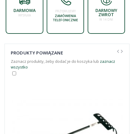
DARMOWA
DARMOWY
PRZYJMUJEMY
ZWROT
WYSYŁKA
ZAMÓWIENIA
W 14 DNI
TELEFONICZNIE
PRODUKTY POWIĄZANE
Zaznacz produkty, żeby dodać je do koszyka lub
zaznacz
wszystko