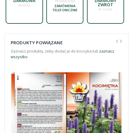
DARMOWA
DARMOWY
PRZYJMUJEMY
ZWROT
WYSYŁKA
ZAMÓWIENIA
W 14 DNI
TELEFONICZNIE
PRODUKTY POWIĄZANE
Zaznacz produkty, żeby dodać je do koszyka lub
zaznacz
wszystko