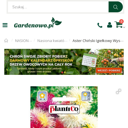
0
NASIONA KWIATÓW
Nasiona kwiatów jednorocznych
Aster Chiński Igiełkowy Wysoki Mieszanka 1g PlantiCo