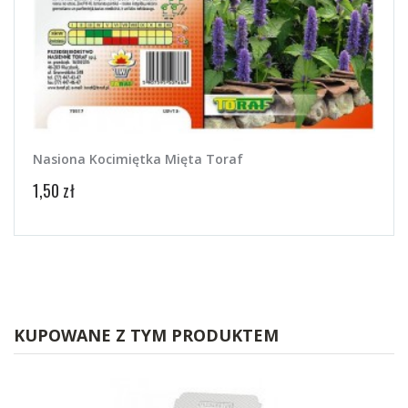
Nasiona Kocimiętka Mięta Toraf
Nasi
1,50 zł
4,58 
KUPOWANE Z TYM PRODUKTEM