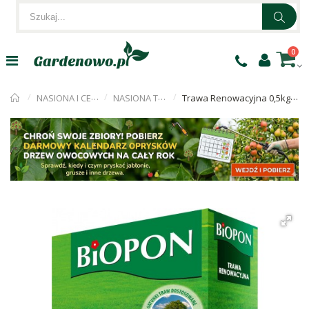
0
NASIONA I CEBULKI
NASIONA TRAWY
Trawa Renowacyjna 0,5kg Biopon