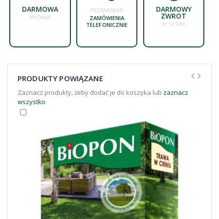
DARMOWA
DARMOWY
PRZYJMUJEMY
ZWROT
WYSYŁKA
ZAMÓWIENIA
W 14 DNI
TELEFONICZNIE
PRODUKTY POWIĄZANE
Zaznacz produkty, żeby dodać je do koszyka lub
zaznacz
wszystko