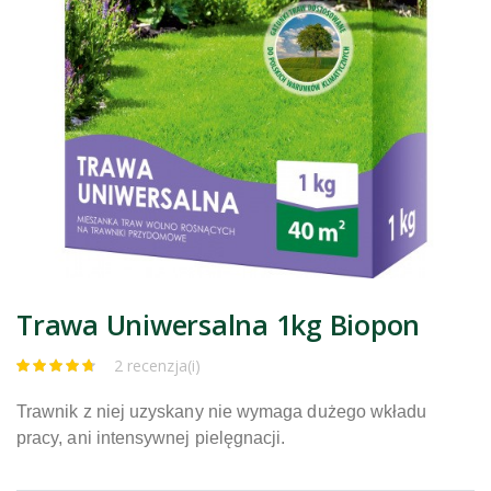
Trawa Uniwersalna 1kg Biopon
2 recenzja(i)
Trawnik z niej uzyskany nie wymaga dużego wkładu
pracy, ani intensywnej pielęgnacji.