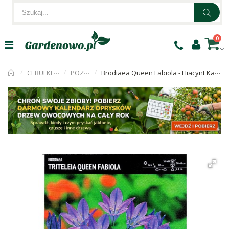
0
CEBULKI KWIATÓW
POZOSTAŁE
Brodiaea Queen Fabiola - Hiacynt Kalifornijski Cebulka 10szt.