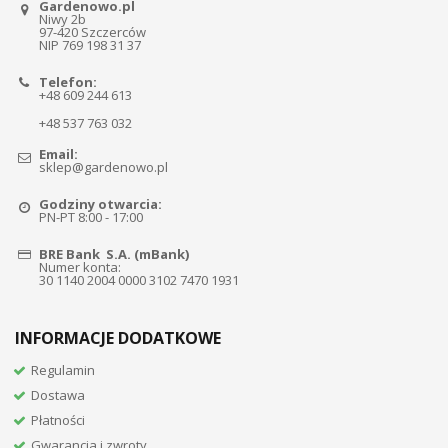
Gardenowo.pl
Niwy 2b
97-420 Szczerców
NIP 769 198 31 37
Telefon:
+48 609 244 613
+48 537 763 032
Email:
sklep@gardenowo.pl
Godziny otwarcia:
PN-PT 8:00 - 17:00
BRE Bank S.A. (mBank)
Numer konta:
30 1140 2004 0000 3102 7470 1931
INFORMACJE DODATKOWE
Regulamin
Dostawa
Płatności
Gwarancja i zwroty