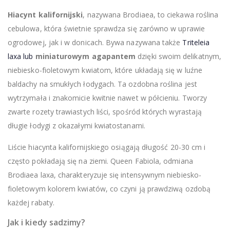
Hiacynt kalifornijski
, nazywana Brodiaea, to ciekawa roślina
cebulowa, która świetnie sprawdza się zarówno w uprawie
ogrodowej, jak i w donicach. Bywa nazywana także
Triteleia
laxa lub
miniaturowym agapantem
dzięki swoim delikatnym,
niebiesko-fioletowym kwiatom, które układają się w luźne
baldachy na smukłych łodygach. Ta ozdobna roślina jest
wytrzymała i znakomicie kwitnie nawet w półcieniu. Tworzy
zwarte rozety trawiastych liści, spośród których wyrastają
długie łodygi z okazałymi kwiatostanami.
Liście hiacynta kalifornijskiego osiągają długość 20-30 cm i
często pokładają się na ziemi. Queen Fabiola, odmiana
Brodiaea laxa, charakteryzuje się intensywnym niebiesko-
fioletowym kolorem kwiatów, co czyni ją prawdziwą ozdobą
każdej rabaty.
Jak i kiedy sadzimy?