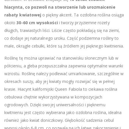
hiacynta, co pozwoli na stworzenie lub urozmaicenie
rabaty kwiatowej
o piękny akcent. Ta ozdobna roślina osiąga
około
30-60 cm wysokości
i tworzy przyziemne rozety
długich, trawiastych liści. Liście często pokładają się na ziemi,
co dodaje jej naturalnego uroku. Część podziemna rośliny to
małe, okrągłe cebulki, które są źródłem jej pięknego kwitnienia.
Roślinę tę można uprawiać na stanowisku słonecznym lub w
półcieniu, a gleba przepuszczalna zapewnia optymalne warunki
wzrostu. Roślinę należy podlewać umiarkowanie, szczególnie w
okresach suszy, aby jej kwiaty mogły rozwijać się w pełnej
krasie. Hiacynt kalifornijski Queen Fabiola to ciekawa roślina
cebulowa chętnie wykorzystywana w kompozycjach
ogrodowych. Dzięki swojej uniwersalności i pięknemu
kwitnieniu jest często wybierana jako ozdobna roślina, idealna
również jako kwiat doniczkowy. Głębokość sadzenia cebul
wynosi około 6-8 cm, co pozwala na ich łatwe zakorzenienie i