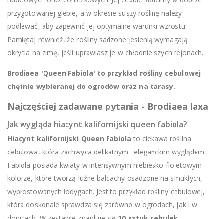
przygotowanej glebie, a w okresie suszy roślinę należy
podlewać, aby zapewnić jej optymalne warunki wzrostu.
Pamiętaj również, że rośliny sadzone jesienią wymagają
okrycia na zimę, jeśli uprawiasz je w chłodniejszych rejonach.
Brodiaea 'Queen Fabiola' to przykład rośliny cebulowej
chętnie wybieranej do ogrodów oraz na tarasy.
Najczęściej zadawane pytania - Brodiaea laxa
Jak wygląda hiacynt kalifornijski queen fabiola?
Hiacynt kalifornijski Queen Fabiola
to ciekawa roślina
cebulowa, która zachwyca delikatnym i eleganckim wyglądem.
Fabiola posiada kwiaty w intensywnym niebiesko-fioletowym
kolorze, które tworzą luźne baldachy osadzone na smukłych,
wyprostowanych łodygach. Jest to przykład rośliny cebulowej,
która doskonale sprawdza się zarówno w ogrodach, jak i w
donicach. W zestawie znajduje się
10 sztuk cebulek