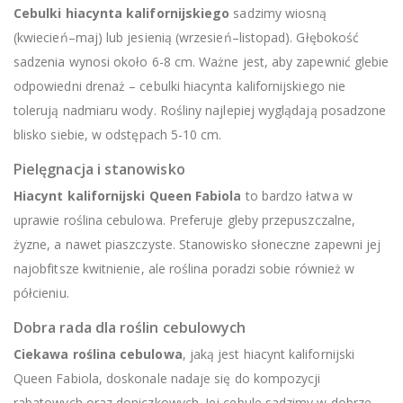
Cebulki hiacynta kalifornijskiego
sadzimy wiosną
(kwiecień–maj) lub jesienią (wrzesień–listopad). Głębokość
sadzenia wynosi około 6-8 cm. Ważne jest, aby zapewnić glebie
odpowiedni drenaż – cebulki hiacynta kalifornijskiego nie
tolerują nadmiaru wody. Rośliny najlepiej wyglądają posadzone
blisko siebie, w odstępach 5-10 cm.
Pielęgnacja i stanowisko
Hiacynt kalifornijski Queen Fabiola
to bardzo łatwa w
uprawie roślina cebulowa. Preferuje gleby przepuszczalne,
żyzne, a nawet piaszczyste. Stanowisko słoneczne zapewni jej
najobfitsze kwitnienie, ale roślina poradzi sobie również w
półcieniu.
Dobra rada dla roślin cebulowych
Ciekawa roślina cebulowa
, jaką jest hiacynt kalifornijski
Queen Fabiola, doskonale nadaje się do kompozycji
rabatowych oraz doniczkowych. Jej cebule sadzimy w dobrze