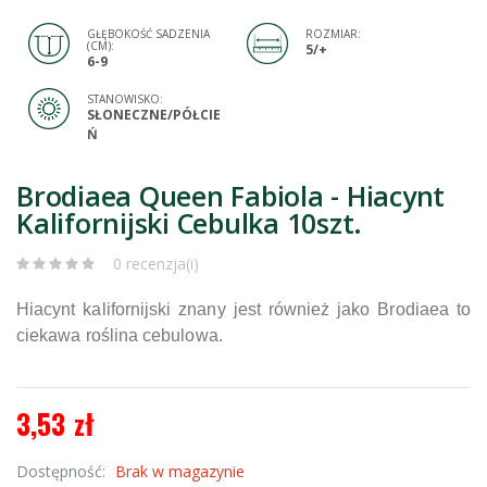
GŁĘBOKOŚĆ SADZENIA
ROZMIAR:
(CM):
5/+
6-9
STANOWISKO:
SŁONECZNE/PÓŁCIE
Ń
Brodiaea Queen Fabiola - Hiacynt
Kalifornijski Cebulka 10szt.
0 recenzja(i)
Hiacynt kalifornijski znany jest również jako Brodiaea to
ciekawa roślina cebulowa.
3,53 zł
Dostępność:
Brak w magazynie