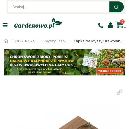
0
ODSTRASZACZE
Myszy i szczury
Łapka Na Myszy Drewniana Bros