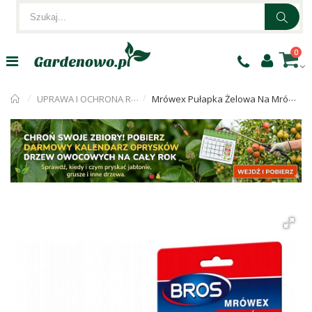
0
UPRAWA I OCHRONA ROŚLIN
Mrówex Pułapka Żelowa Na Mrówki Bros