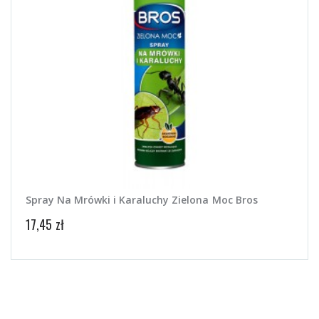
Spray Na Mrówki i Karaluchy Zielona Moc Bros
Prot
17,45 zł
21,60