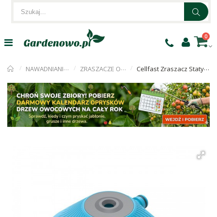
0
NAWADNIANIE OGRODU
ZRASZACZE OGRODOWE
Cellfast Zraszacz Statyczny CONOR tt