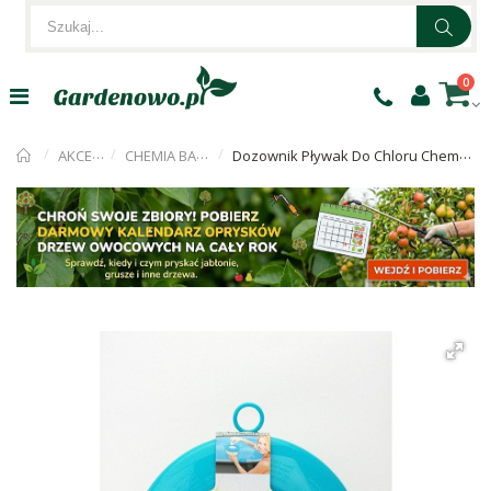
0
AKCESORIA
CHEMIA BASENOWA
Dozownik Pływak Do Chloru Chemii Basenowej Duży