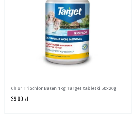
Chlor Triochlor Basen 1kg Target tabletki 50x20g
Aqua
39,00 zł
22,00