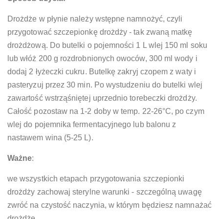
Drożdże w płynie należy wstępne namnożyć, czyli
przygotować szczepionkę drożdży - tak zwaną matkę
drożdżową. Do butelki o pojemności 1 L wlej 150 ml soku
lub włóż 200 g rozdrobnionych owoców, 300 ml wody i
dodaj 2 łyżeczki cukru. Butelkę zakryj czopem z waty i
pasteryzuj przez 30 min. Po wystudzeniu do butelki wlej
zawartość wstrząśniętej uprzednio torebeczki drożdży.
Całość pozostaw na 1-2 doby w temp. 22-26°C, po czym
wlej do pojemnika fermentacyjnego lub balonu z
nastawem wina (5-25 L).
Ważne
:
we wszystkich etapach przygotowania szczepionki
drożdży zachowaj sterylne warunki - szczególną uwagę
zwróć na czystość naczynia, w którym będziesz namnażać
drożdże.