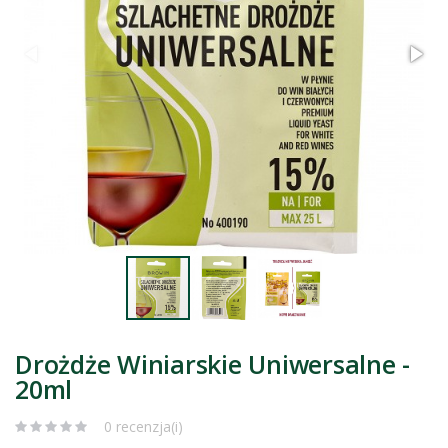
Drożdże Winiarskie Uniwersalne -
20ml
0 recenzja(i)