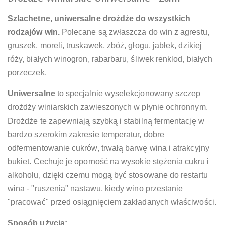
Szlachetne, uniwersalne drożdże do wszystkich
rodzajów win.
Polecane są zwłaszcza do win z agrestu,
gruszek, moreli, truskawek, zbóż, głogu, jabłek, dzikiej
róży, białych winogron, rabarbaru, śliwek renklod, białych
porzeczek.
Uniwersalne
to specjalnie wyselekcjonowany szczep
drożdży winiarskich zawieszonych w płynie ochronnym.
Drożdże te zapewniają szybką i stabilną fermentację w
bardzo szerokim zakresie temperatur, dobre
odfermentowanie cukrów, trwałą barwę wina i atrakcyjny
bukiet. Cechuje je oporność na wysokie stężenia cukru i
alkoholu, dzięki czemu mogą być stosowane do restartu
wina - "ruszenia" nastawu, kiedy wino przestanie
"pracować" przed osiągnięciem zakładanych właściwości.
Sposób użycia: