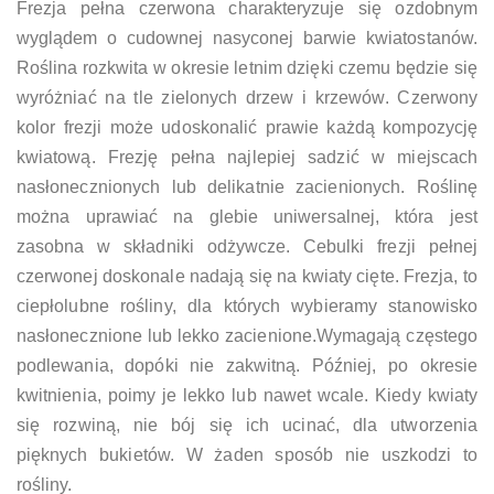
Frezja pełna czerwona charakteryzuje się ozdobnym
wyglądem o cudownej nasyconej barwie kwiatostanów.
Roślina rozkwita w okresie letnim dzięki czemu będzie się
wyróżniać na tle zielonych drzew i krzewów. Czerwony
kolor frezji może udoskonalić prawie każdą kompozycję
kwiatową. Frezję pełna najlepiej sadzić w miejscach
nasłonecznionych lub delikatnie zacienionych. Roślinę
można uprawiać na glebie uniwersalnej, która jest
zasobna w składniki odżywcze. Cebulki frezji pełnej
czerwonej doskonale nadają się na kwiaty cięte. Frezja, to
ciepłolubne rośliny, dla których wybieramy stanowisko
nasłonecznione lub lekko zacienione.Wymagają częstego
podlewania, dopóki nie zakwitną. Później, po okresie
kwitnienia, poimy je lekko lub nawet wcale. Kiedy kwiaty
się rozwiną, nie bój się ich ucinać, dla utworzenia
pięknych bukietów. W żaden sposób nie uszkodzi to
rośliny.