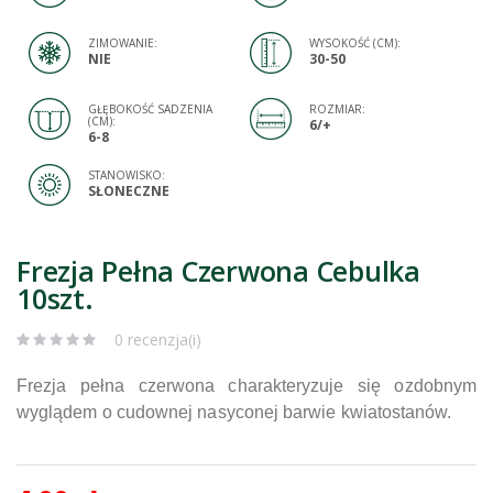
ZIMOWANIE:
WYSOKOŚĆ (CM):
NIE
30-50
GŁĘBOKOŚĆ SADZENIA
ROZMIAR:
(CM):
6/+
6-8
STANOWISKO:
SŁONECZNE
Frezja Pełna Czerwona Cebulka
10szt.
0 recenzja(i)
Frezja pełna czerwona charakteryzuje się ozdobnym
wyglądem o cudownej nasyconej barwie kwiatostanów.