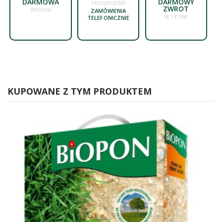
DARMOWA
DARMOWY
PRZYJMUJEMY
ZWROT
WYSYŁKA
ZAMÓWIENIA
W 14 DNI
TELEFONICZNIE
KUPOWANE Z TYM PRODUKTEM