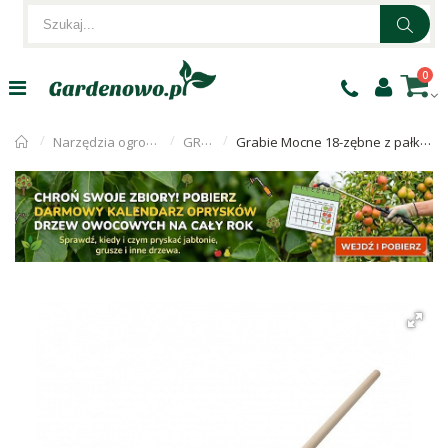
0
Narzędzia ogrodnicze
GRABIE
Grabie Mocne 18-zębne z pałkąkiem O