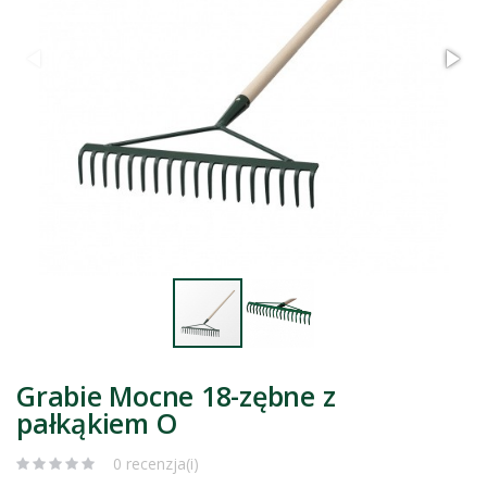
Grabie Mocne 18-zębne z
pałkąkiem O
0 recenzja(i)