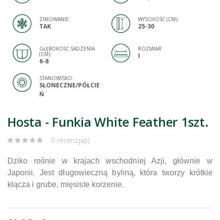
ZIMOWANIE:
WYSOKOŚĆ (CM):
TAK
25-30
GŁĘBOKOŚĆ SADZENIA
ROZMIAR:
(CM):
I
6-8
STANOWISKO:
SŁONECZNE/PÓŁCIE
Ń
Hosta - Funkia White Feather 1szt.
0 recenzja(i)
Dziko rośnie w krajach wschodniej Azji, głównie w
Japonii. Jest długowieczną byliną, która tworzy krótkie
kłącza i grube, mięsiste korzenie.