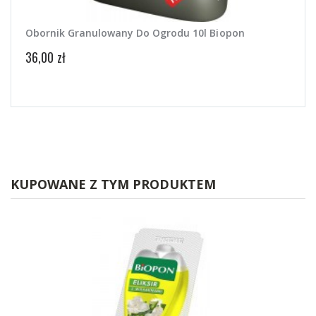
Obornik Granulowany Do Ogrodu 10l Biopon
Sani
dni
36,00 zł
30,00
KUPOWANE Z TYM PRODUKTEM