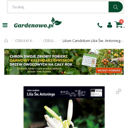
0
CEBULKI KWIATÓW
CEBULKI LILII
Lilum Candidum Lilia Św. Antoniego Cebulka 1szt