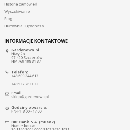
Historia zamówień
Wyszukiwanie
Blog
Hurtownia Ogrodnicza
INFORMACJE KONTAKTOWE
Gardenowo.pl
Niwy 2b
97-420 Szczerców
NIP 769 198 31 37
Telefon:
+48 609 244 613
+48 537 763 032
Email:
sklep@gardenowo.pl
Godziny otwarcia:
PN-PT 8:00 - 17:00
BRE Bank S.A. (mBank)
Numer konta:
30 1140 2004 0000 3102 7470 1931