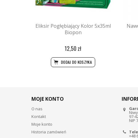
Eliksir Pogłębiający Kolor 5x35ml
Nawó
Biopon
12,50 zł
DODAJ DO KOSZYKA
MOJE KONTO
INFOR
Gar
O nas
Niwy
Kontakt
97-4
NIP 
Moje konto
Historia zamówień
Tele
+48 