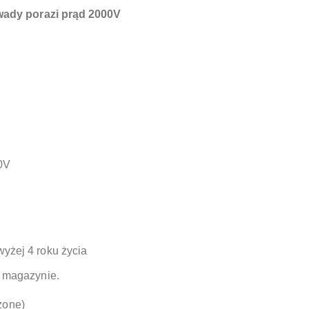
wady porazi prąd 2000V
0V
yżej 4 roku życia
 magazynie.
czone)