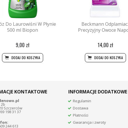
z Do Laurowiśni W Płynie
Beckmann Odplamiac
500 ml Biopon
Precyzyjny Owoce Nap
9,00 zł
14,00 zł
DODAJ DO KOSZYKA
DODAJ DO KOSZYKA
MACJE KONTAKTOWE
INFORMACJE DODATKOWE
denowo.pl
Regulamin
 2b
20 Szczerców
Dostawa
769 198 31 37
Płatności
fon:
Gwarancja i zwroty
609 244 613