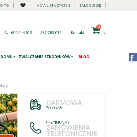
ONTO
MOJA LISTA ŻYCZEŃ
ZALOGUJ SIĘ
0
609 244 613
537 763 032
Kontakt
 DOMU
ZWALCZANIE SZKODNIKÓW
BLOG
lory
DARMOWA
WYSYŁKA
PRZYJMUJEMY
ZAMÓWIENIA
TELEFONICZNIE