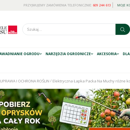
PRZYJMUJEMY ZAMÓWIENIA TELEFONICZNIE:
609 244 613
MOJE K
AWADNIANIE OGRODU
NARZĘDZIA OGRODNICZE
AKCESORIA
DLA
/
UPRAWA I OCHRONA ROŚLIN
Elektryczna Łapka Packa Na Muchy różne ko