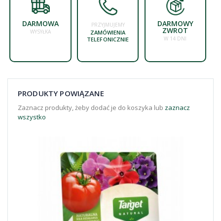
DARMOWA
DARMOWY
PRZYJMUJEMY
ZWROT
WYSYŁKA
ZAMÓWIENIA
W 14 DNI
TELEFONICZNIE
PRODUKTY POWIĄZANE
Zaznacz produkty, żeby dodać je do koszyka lub
zaznacz
wszystko