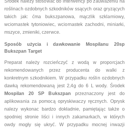
Środek nalezy stosować do interwencji po zauważeniu na
roślinach ozdobnych szkodników ssących oraz gryzących
takich jak: ćma bukszpanowa, mączlik szklarniowy,
wciornastek tytoniowiec, wciornastek zachodni, miniarki,
mszyce, zmieniki, czerwce.
Sposób użycia i dawkowanie
Mospilanu 20sp
Bukszpan Target
Preparat należy rozcieńczyć z wodą w proporcjach
rekomendowanych przez producenta do walki z
konkretnym szkodnikiem. W przypadku roślin ozdobnych
dawką rekomendowaną jest 2,4g do 6 L wody. Środek
Mospilan 20 SP Bukszpan
przeznaczony jest do
aplikowania za pomocą opryskiwaczy ręcznych. Oprysk
nalezy wykonac bardzo dokładnie, pamiętając także o
spodniej stronie liści i innych zakamarkach, w których
owdy mogły się ukryć. W przypadku mocnej inwazji