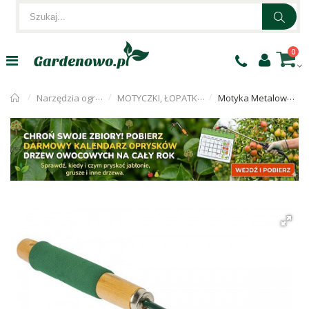
0
Narzędzia ogrodnicze
MOTYCZKI, ŁOPATKI, GRABKI
Motyka Metalowa Zielona