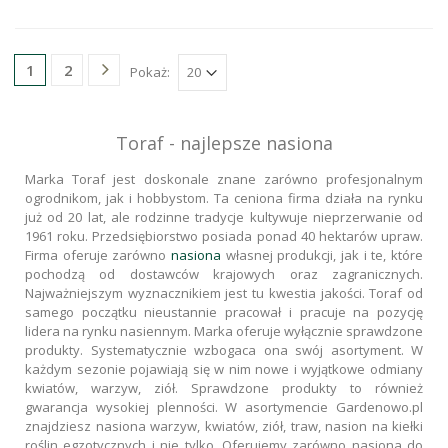
2
1
Pokaż:
Toraf - najlepsze nasiona
Marka Toraf jest doskonale znane zarówno profesjonalnym
ogrodnikom, jak i hobbystom. Ta ceniona firma działa na rynku
już od 20 lat, ale rodzinne tradycje kultywuje nieprzerwanie od
1961 roku. Przedsiębiorstwo posiada ponad 40 hektarów upraw.
Firma oferuje zarówno
nasiona
własnej produkcji, jak i te, które
pochodzą od dostawców krajowych oraz zagranicznych.
Najważniejszym wyznacznikiem jest tu kwestia jakości. Toraf od
samego początku nieustannie pracował i pracuje na pozycję
lidera na rynku nasiennym. Marka oferuje wyłącznie sprawdzone
produkty. Systematycznie wzbogaca ona swój asortyment. W
każdym sezonie pojawiają się w nim nowe i wyjątkowe odmiany
kwiatów, warzyw, ziół. Sprawdzone produkty to również
gwarancja wysokiej plenności. W asortymencie Gardenowo.pl
znajdziesz nasiona warzyw, kwiatów, ziół, traw, nasion na kiełki
roślin egzotycznych i nie tylko. Oferujemy zarówno nasiona do