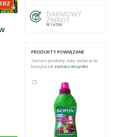
DARMOWY
ZWROT
W 14 DNI
ów
PRODUKTY POWIĄZANE
Zaznacz produkty, żeby dodać je do
koszyka lub
zaznacz wszystko