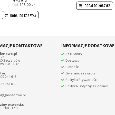
108,00 zł
Już od:
DODAJ DO KOSZYKA
DODAJ DO KOSZYKA
MACJE KONTAKTOWE
INFORMACJE DODATKOWE
denowo.pl
Regulamin
 2b
20 Szczerców
Dostawa
769 198 31 37
Płatności
fon:
Gwarancja i zwroty
609 244 613
Polityka Prywatności
537 763 032
Polityka Dotycząca Cookies
l:
p@gardenowo.pl
iny otwarcia:
 8:00 - 17:00