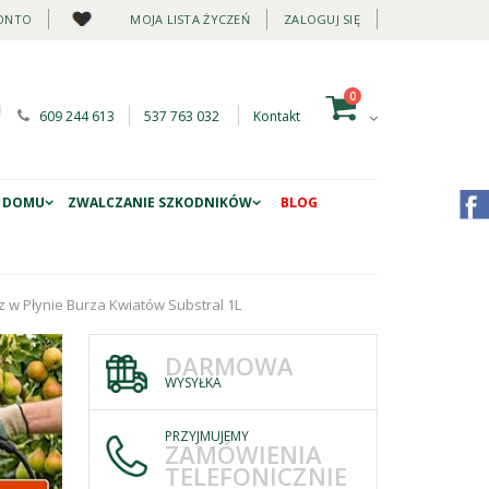
ONTO
MOJA LISTA ŻYCZEŃ
ZALOGUJ SIĘ
0
609 244 613
537 763 032
Kontakt
 DOMU
ZWALCZANIE SZKODNIKÓW
BLOG
 w Płynie Burza Kwiatów Substral 1L
DARMOWA
WYSYŁKA
PRZYJMUJEMY
ZAMÓWIENIA
TELEFONICZNIE