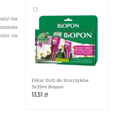
awóz ma
 pozwala
wozu na
Eliksir DUO do Storczyków
5x35ml Biopon
13,51 zł