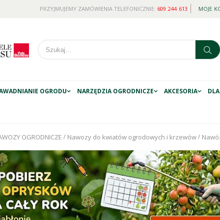
PRZYJMUJEMY ZAMÓWIENIA TELEFONICZNIE:
609 244 613
MOJE K
AWADNIANIE OGRODU
NARZĘDZIA OGRODNICZE
AKCESORIA
DLA
/
/
AWOZY OGRODNICZE
Nawozy do kwiatów ogrodowych i krzewów
Nawóz