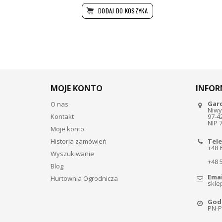
DODAJ DO KOSZYKA
MOJE KONTO
INFOR
Gar
O nas
Niwy
Kontakt
97-4
NIP 
Moje konto
Historia zamówień
Tele
+48 
Wyszukiwanie
+48 
Blog
Emai
Hurtownia Ogrodnicza
skle
Godz
PN-PT