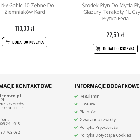
idły Gable 10 Zębne Do
Środek Płyn Do Mycia Pł
Ziemniaków Kard
Glazury Terakoty 1L Czy
Płytka Feda
110,00 zł
22,50 zł
DODAJ DO KOSZYKA
DODAJ DO KOSZYKA
MACJE KONTAKTOWE
INFORMACJE DODATKOWE
denowo.pl
Regulamin
 2b
20 Szczerców
Dostawa
769 198 31 37
Płatności
fon:
Gwarancja i zwroty
609 244 613
Polityka Prywatności
537 763 032
Polityka Dotycząca Cookies