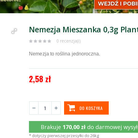
Nemezja Mieszanka 0,3g Plan
0 recenzja(i)
Nemezja to roślina jednoroczna.
2,58 zł
DO KOSZYKA
Brakuje
170,00 zł
do darmowej wysył
* dotyczy pierwszej przesyłki do 26kg