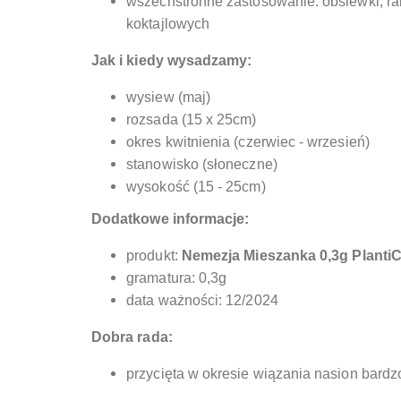
wszechstronne zastosowanie: obsiewki, ra
koktajlowych
Jak i kiedy
wysadzamy:
wysiew (maj)
rozsada (15 x 25cm)
okres kwitnienia (czerwiec - wrzesień)
stanowisko (słoneczne)
wysokość (15 - 25cm)
Dodatkowe informacje:
produkt:
Nemezja Mieszanka 0,3g Planti
gramatura: 0,3g
data ważności: 12/2024
Dobra rada:
przycięta w okresie wiązania nasion bardz