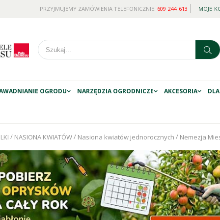
PRZYJMUJEMY ZAMÓWIENIA TELEFONICZNIE:
609 244 613
MOJE K
AWADNIANIE OGRODU
NARZĘDZIA OGRODNICZE
AKCESORIA
DLA
/
/
/
LKI
NASIONA KWIATÓW
Nasiona kwiatów jednorocznych
Nemezja Mies