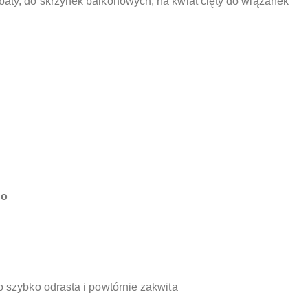
baty, do skrzynek balkonowych, na kwiat cięty do wiązanek
Co
o szybko odrasta i powtórnie zakwita