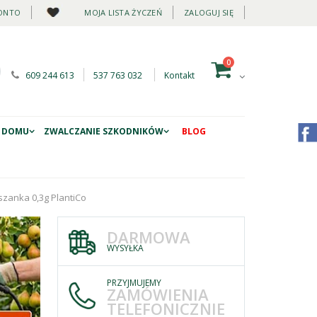
ONTO
MOJA LISTA ŻYCZEŃ
ZALOGUJ SIĘ
0
609 244 613
537 763 032
Kontakt
 DOMU
ZWALCZANIE SZKODNIKÓW
BLOG
zanka 0,3g PlantiCo
DARMOWA
WYSYŁKA
PRZYJMUJEMY
ZAMÓWIENIA
TELEFONICZNIE