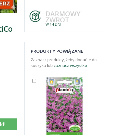
DARMOWY
ZWROT
W 14 DNI
tiCo
PRODUKTY POWIĄZANE
Zaznacz produkty, żeby dodać je do
koszyka lub
zaznacz wszystko
ki!