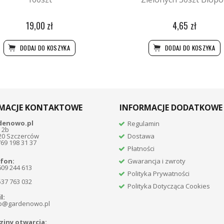
19,00 zł
4,65 zł
DODAJ DO KOSZYKA
DODAJ DO KOSZYKA
MACJE KONTAKTOWE
INFORMACJE DODATKOWE
denowo.pl
Regulamin
 2b
20 Szczerców
Dostawa
769 198 31 37
Płatności
fon:
Gwarancja i zwroty
609 244 613
Polityka Prywatności
537 763 032
Polityka Dotycząca Cookies
l:
p@gardenowo.pl
iny otwarcia: