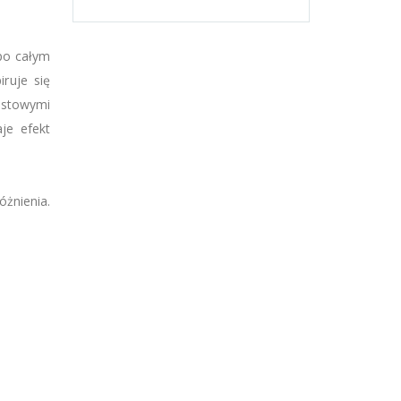
 po całym
iruje się
astowymi
je efekt
óżnienia.