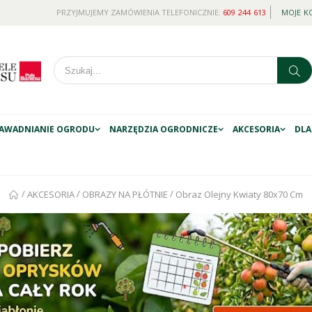
PRZYJMUJEMY ZAMÓWIENIA TELEFONICZNIE:
609 244 613
MOJE K
AWADNIANIE OGRODU
NARZĘDZIA OGRODNICZE
AKCESORIA
DLA
/
/
/
AKCESORIA
OBRAZY NA PŁÓTNIE
Obraz Olejny Kwiaty 80x70 Cm