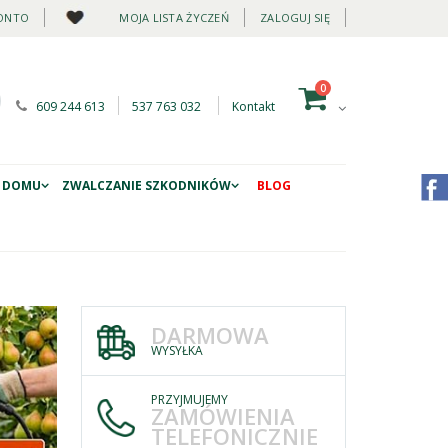
ONTO
MOJA LISTA ŻYCZEŃ
ZALOGUJ SIĘ
0
609 244 613
537 763 032
Kontakt
 DOMU
ZWALCZANIE SZKODNIKÓW
BLOG
DARMOWA
WYSYŁKA
PRZYJMUJEMY
ZAMÓWIENIA
TELEFONICZNIE