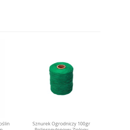
ślin
Sznurek Ogrodniczy 100gr
on
Polipropylenowy Zielony