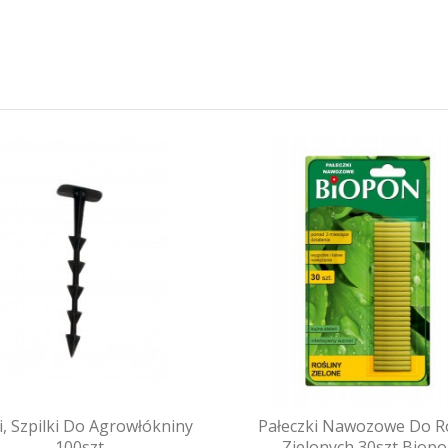
i, Szpilki Do Agrowłókniny
Pałeczki Nawozowe Do Ro
100szt
Zielonych 30szt Biop