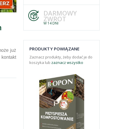
DARMOWY
ZWROT
W 14 DNI
m
PRODUKTY POWIĄZANE
może już
Zaznacz produkty, żeby dodać je do
kontakt
koszyka lub
zaznacz wszystko