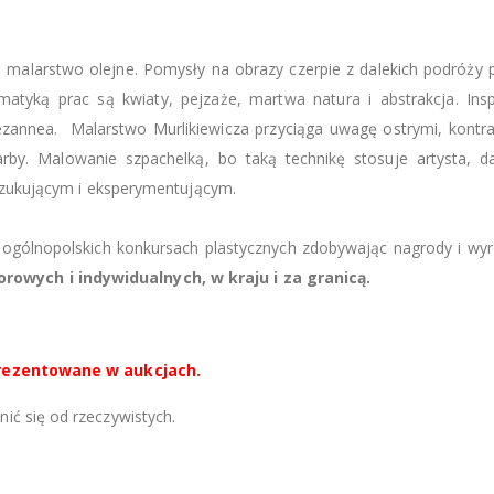
a malarstwo olejne. Pomysły na obrazy czerpie z dalekich podróży
atyką prac są kwiaty, pejzaże, martwa natura i abstrakcja. Insp
Cezannea. Malarstwo Murlikiewicza przyciąga uwagę ostrymi, kontr
by. Malowanie szpachelką, bo taką technikę stosuje artysta, da
poszukującym i eksperymentującym.
 i ogólnopolskich konkursach plastycznych zdobywając nagrody i wyr
owych i indywidualnych, w kraju i za granicą.
 prezentowane w aukcjach.
ić się od rzeczywistych.