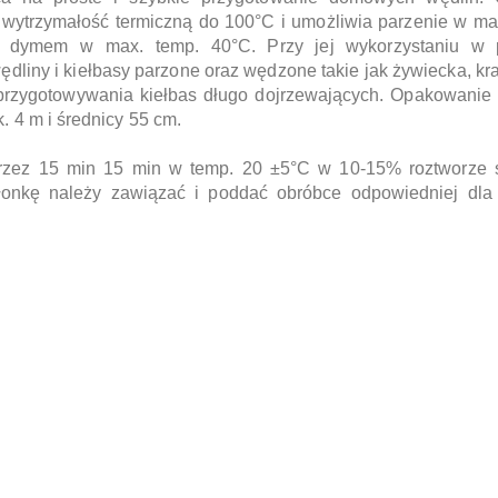
wytrzymałość termiczną do 100°C i umożliwia parzenie w ma
 dymem w max. temp. 40°C. Przy jej wykorzystaniu w p
liny i kiełbasy parzone oraz wędzone takie jak żywiecka, k
 przygotowywania kiełbas długo dojrzewających. Opakowanie
k. 4 m i średnicy 55 cm.
rzez 15 min 15 min w temp. 20 ±5°C w 10-15% roztworze so
łonkę należy zawiązać i poddać obróbce odpowiedniej dla