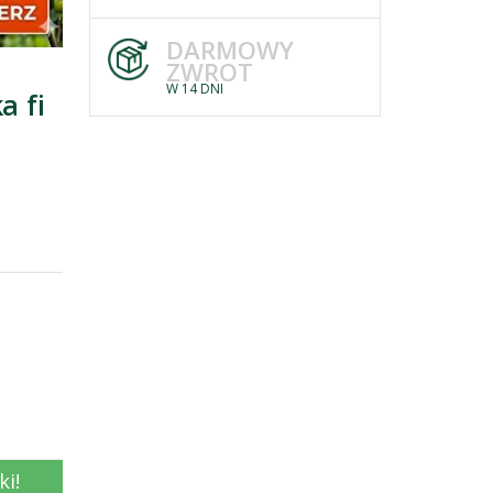
DARMOWY
ZWROT
W 14 DNI
a fi
ki!