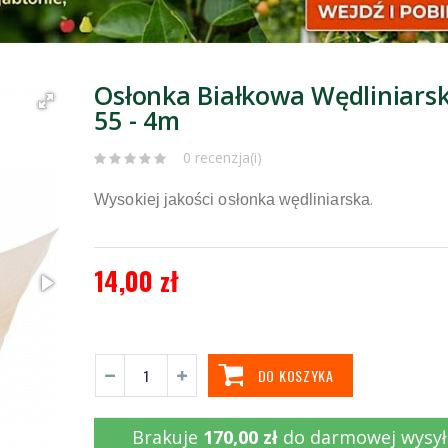
Osłonka Białkowa Wędliniarsk
55 - 4m
0 recenzja(i)
.
Wysokiej jakości osłonka wędliniarska
14,00 zł
DO KOSZYKA
Brakuje
170,00 zł
do darmowej wysył