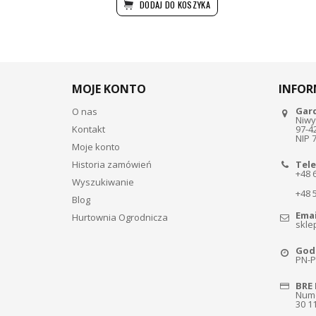
DODAJ DO KOSZYKA
MOJE KONTO
INFOR
Gar
O nas
Niwy
Kontakt
97-4
NIP 
Moje konto
Historia zamówień
Tele
+48 
Wyszukiwanie
+48 
Blog
Emai
Hurtownia Ogrodnicza
skle
Godz
PN-PT
BRE 
Nume
30 1