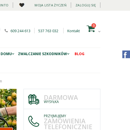
ONTO
MOJA LISTA ŻYCZEŃ
ZALOGUJ SIĘ
0
609 244 613
537 763 032
Kontakt
 DOMU
ZWALCZANIE SZKODNIKÓW
BLOG
4m
DARMOWA
WYSYŁKA
PRZYJMUJEMY
ZAMÓWIENIA
TELEFONICZNIE