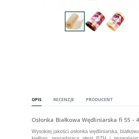
OPIS
RECENZJE
PRODUCENT
Osłonka Białkowa Wędliniarska fi 55 - 
Wysokiej jakości osłonka wędliniarska, białko
kiełbas, posiadająca atest PZH i pozwalaj