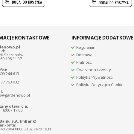
DODAJ DO KOSZYKA
DODAJ DO KOSZYKA
MACJE KONTAKTOWE
INFORMACJE DODATKOWE
denowo.pl
Regulamin
 2b
20 Szczerców
Dostawa
769 198 31 37
Płatności
fon:
Gwarancja i zwroty
609 244 613
Polityka Prywatności
537 763 032
Polityka Dotycząca Cookies
l:
p@gardenowo.pl
iny otwarcia:
 8:00 - 17:00
Bank S.A. (mBank)
r konta:
140 2004 0000 3102 7470 1931