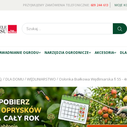
PRZYJMUJEMY ZAMÓWIENIA TELEFONICZNIE:
609 244 613
MOJE K
AWADNIANIE OGRODU
NARZĘDZIA OGRODNICZE
AKCESORIA
DLA
/
/
/
DLA DOMU
WĘDLINIARSTWO
Osłonka Białkowa Wędliniarska fi 55 - 