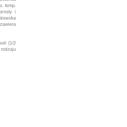
x. temp.
rosty i
rakowska
 zawiera
li (1/2
 rodzaju