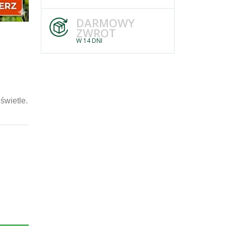
DARMOWY
ZWROT
W 14 DNI
świetle.