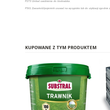
P273 Unikać uwolnienia do środowiska.
P501 Zawartość/pojemnik usuwać na wysypisko lub do utylizacji zgodnie 
KUPOWANE Z TYM PRODUKTEM