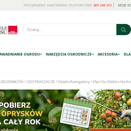
PRZYJMUJEMY ZAMÓWIENIA TELEFONICZNIE:
609 244 613
MOJE K
AWADNIANIE OGRODU
NARZĘDZIA OGRODNICZE
AKCESORIA
DLA
/
/
/
 SZKODNIKÓW
ODSTRASZACZE
Elektrofumigatory
Płyn Do Elektro Na K