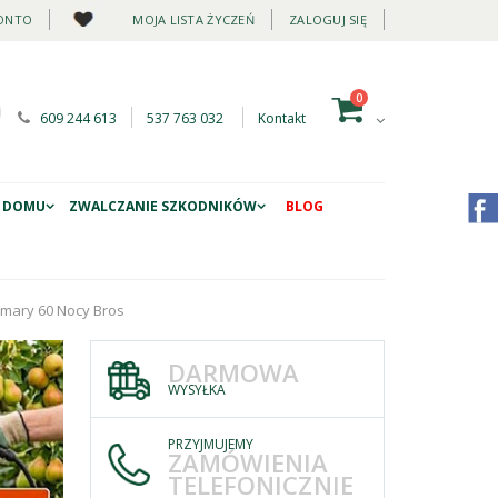
ONTO
MOJA LISTA ŻYCZEŃ
ZALOGUJ SIĘ
0
609 244 613
537 763 032
Kontakt
 DOMU
ZWALCZANIE SZKODNIKÓW
BLOG
omary 60 Nocy Bros
DARMOWA
WYSYŁKA
PRZYJMUJEMY
ZAMÓWIENIA
TELEFONICZNIE