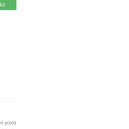
ki!
eń przed