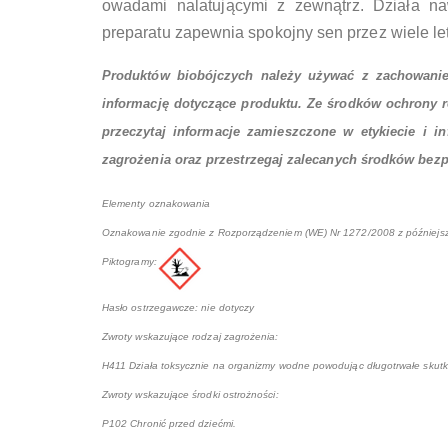
owadami nalatującymi z zewnątrz. Działa na
preparatu zapewnia spokojny sen przez wiele le
Produktów biobójczych należy używać z zachowanie
informację dotyczące produktu. Ze środków ochrony 
przeczytaj informacje zamieszczone w etykiecie i 
zagrożenia oraz przestrzegaj zalecanych środków bez
Elementy oznakowania
Oznakowanie zgodnie z Rozporządzeniem (WE) Nr 1272/2008 z późniejsz
Piktogramy:
Hasło ostrzegawcze: nie dotyczy
Zwroty wskazujące rodzaj zagrożenia:
H411 Działa toksycznie na organizmy wodne powodując długotrwałe skutk
Zwroty wskazujące środki ostrożności:
P102 Chronić przed dziećmi.