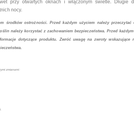
wet przy otwartych oknach i włączonym świetle. Długie dz
tnich nocy.
m środków ostrożności. Przed każdym użyciem należy przeczytać et
roślin należy korzystać z zachowaniem bezpieczeństwa. Przed każdy
informacje dotyczące produktu. Zwróć uwagę na zwroty wskazujące 
pieczeństwa.
ymi zmianami:
i.