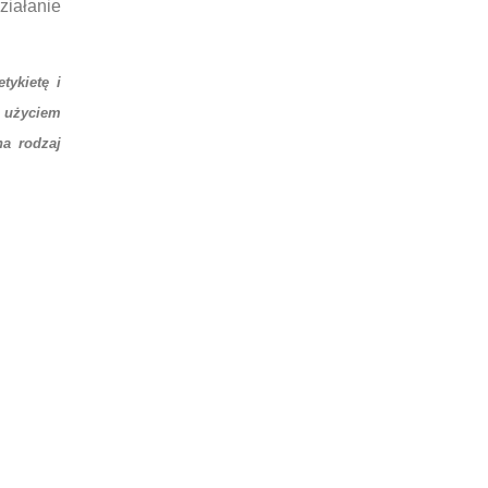
iałanie
ykietę i
m użyciem
na rodzaj