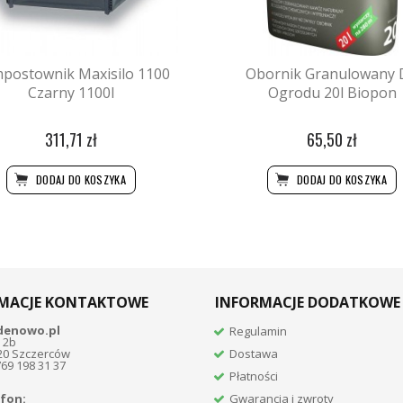
postownik Maxisilo 1100
Obornik Granulowany 
Czarny 1100l
Ogrodu 20l Biopon
311,71 zł
65,50 zł
DODAJ DO KOSZYKA
DODAJ DO KOSZYKA
MACJE KONTAKTOWE
INFORMACJE DODATKOWE
denowo.pl
Regulamin
 2b
20 Szczerców
Dostawa
769 198 31 37
Płatności
fon:
Gwarancja i zwroty