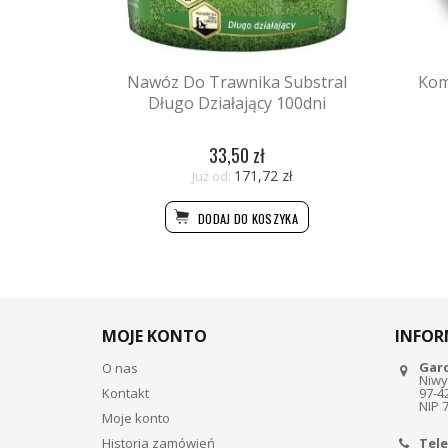
Nawóz Do Trawnika Substral
Kom
Długo Działający 100dni
33,50 zł
171,72 zł
Już od:
DODAJ DO KOSZYKA
MOJE KONTO
INFOR
Gar
O nas
Niwy
Kontakt
97-4
NIP 
Moje konto
Historia zamówień
Tele