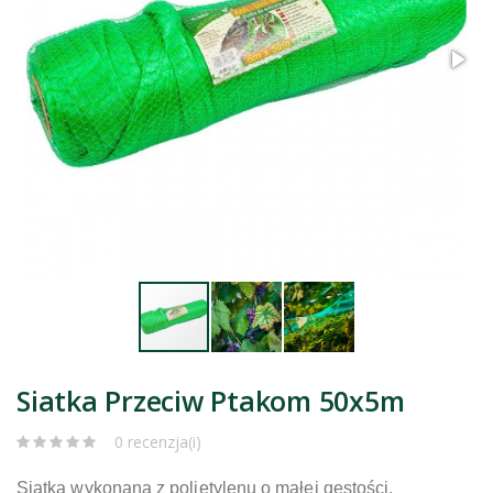
Siatka Przeciw Ptakom 50x5m
0 recenzja(i)
Siatka wykonana z polietylenu o małej gęstości.