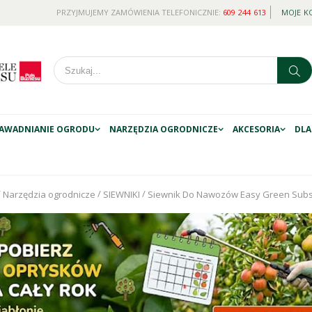
PRZYJMUJEMY ZAMÓWIENIA TELEFONICZNIE:
609 244 613
MOJE K
AWADNIANIE OGRODU
NARZĘDZIA OGRODNICZE
AKCESORIA
DLA
/
/
/
Narzędzia ogrodnicze
SIEWNIKI
Siewnik Do Nawozów Easy Green Subs