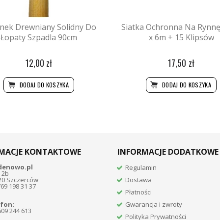
nek Drewniany Solidny Do
Siatka Ochronna Na Rynn
Łopaty Szpadla 90cm
x 6m + 15 Klipsów
12,00 zł
17,50 zł
DODAJ DO KOSZYKA
DODAJ DO KOSZYKA
MACJE KONTAKTOWE
INFORMACJE DODATKOWE
denowo.pl
Regulamin
 2b
20 Szczerców
Dostawa
769 198 31 37
Płatności
fon:
Gwarancja i zwroty
609 244 613
Polityka Prywatności