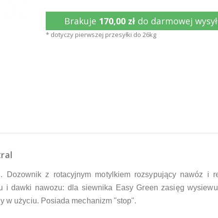
Brakuje
170,00 zł
do darmowej wysył
* dotyczy pierwszej przesyłki do 26kg
ral
 Dozownik z rotacyjnym motylkiem rozsypujący nawóz i re
tu i dawki nawozu: dla siewnika Easy Green zasięg wysiew
 w użyciu. Posiada mechanizm "stop".