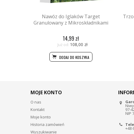
Nawóz do Iglaków Target
Trzo
Granulowany z Mikroskładnikami
14,99 zł
108,00 zł
Już od:
DODAJ DO KOSZYKA
MOJE KONTO
INFOR
Gar
O nas
Niwy
Kontakt
97-4
NIP 
Moje konto
Historia zamówień
Tele
+48 
Wyszukiwanie