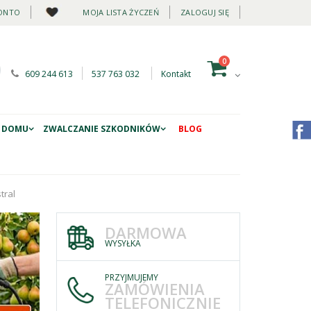
ONTO
MOJA LISTA ŻYCZEŃ
ZALOGUJ SIĘ
0
609 244 613
537 763 032
Kontakt
 DOMU
ZWALCZANIE SZKODNIKÓW
BLOG
tral
DARMOWA
WYSYŁKA
PRZYJMUJEMY
ZAMÓWIENIA
TELEFONICZNIE