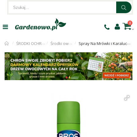
0
ŚRODKI OCHRONY ROŚLIN
Środki owadobójcze
Spray Na Mrówki i Karaluchy Zielona Moc Bros