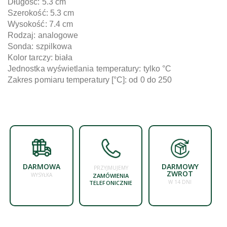
Długość: 5.3 cm
Szerokość
:
5.3 cm
Wysokość
:
7.4 cm
Rodzaj
:
analogowe
Sonda
:
szpilkowa
Kolor tarczy
:
biała
Jednostka wyświetlania temperatury
:
tylko °C
Zakres pomiaru temperatury [°C]
:
od 0 do 250
DARMOWA
DARMOWY
PRZYJMUJEMY
ZWROT
WYSYŁKA
ZAMÓWIENIA
W 14 DNI
TELEFONICZNIE