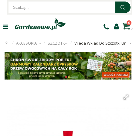
0
AKCESORIA CZYSZCZĄCE
SZCZOTKI I SZUFELKI
Vileda Wkład Do Szczotki Uniwersalnej Classica 2w1