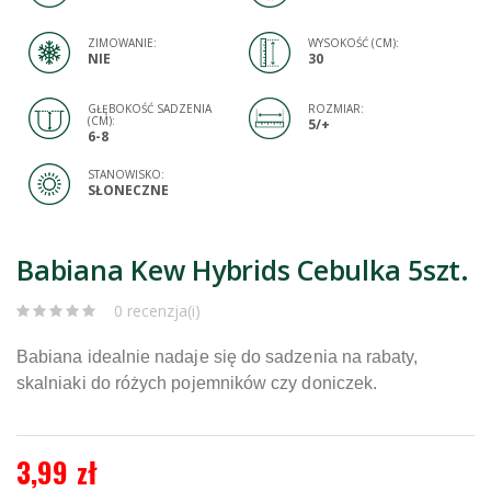
ZIMOWANIE:
WYSOKOŚĆ (CM):
NIE
30
GŁĘBOKOŚĆ SADZENIA
ROZMIAR:
(CM):
5/+
6-8
STANOWISKO:
SŁONECZNE
Babiana Kew Hybrids Cebulka 5szt.
0 recenzja(i)
Babiana idealnie nadaje się do sadzenia na rabaty,
skalniaki do różych pojemników czy doniczek.
3,99 zł