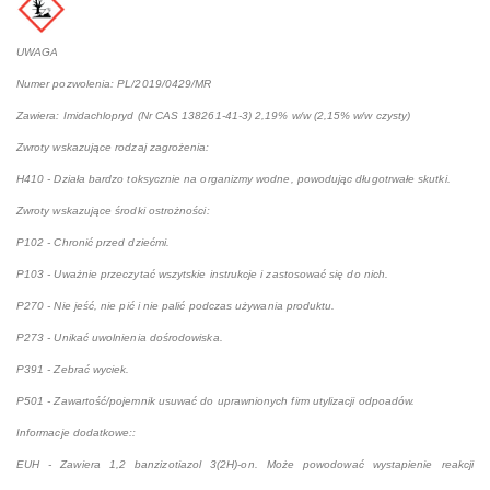
UWAGA
Numer pozwolenia: PL/2019/0429/MR
Zawiera: Imidachlopryd (Nr CAS 138261-41-3) 2,19% w/w (2,15% w/w czysty)
Zwroty wskazujące rodzaj zagrożenia:
H410 - Działa bardzo toksycznie na organizmy wodne, powodując długotrwałe skutki.
Zwroty wskazujące środki ostrożności:
P102 - Chronić przed dziećmi.
P103 - Uważnie przeczytać wszytskie instrukcje i zastosować się do nich.
P270 - Nie jeść, nie pić i nie palić podczas używania produktu.
P273 - Unikać uwolnienia dośrodowiska.
P391 - Zebrać wyciek.
P501 - Zawartość/pojemnik usuwać do uprawnionych firm utylizacji odpoadów.
Informacje dodatkowe::
EUH - Zawiera 1,2 banzizotiazol 3(2H)-on. Może powodować wystapienie reakcji