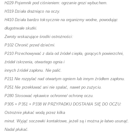
H229 Pojemnik pod ciśnieniem: ogrzanie grozi wybuchem.
H319 Działa drażniąco na oczy.
H410 Działa bardzo toksycznie na organizmy wodne, powodując
długotrwałe skutki.
Zwroty wskazujące środki ostrożności:
P102 Chronić przed dziećmi.
P210 Przechowywać z dala od źródeł ciepła, gorących powierzchni,
źródeł iskrzenia, otwartego ognia i
innych źródeł zapłonu. Nie palić.
P211 Nie rozpylać nad otwartym ogniem lub innym źródłem zapłonu.
P251 Nie przekłuwać ani nie spalać, nawet po zużyciu.
P280 Stosować rękawice ochronne/ ochronę oczu.
P305 + P351 + P338 W PRZYPADKU DOSTANIA SIĘ DO OCZU:
Ostrożnie płukać wodą przez kilka
minut. Wyjąć soczewki kontaktowe, jeżeli są i można je łatwo usunąć.
Nadal płukać.