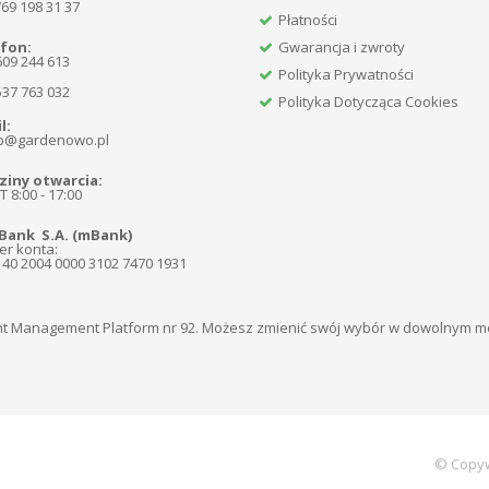
769 198 31 37
Płatności
fon:
Gwarancja i zwroty
609 244 613
Polityka Prywatności
537 763 032
Polityka Dotycząca Cookies
l:
p@gardenowo.pl
iny otwarcia:
 8:00 - 17:00
Bank S.A. (mBank)
r konta:
140 2004 0000 3102 7470 1931
t Management Platform nr 92. Możesz zmienić swój wybór w dowolnym 
© Copyw