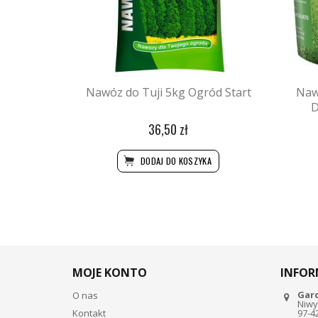
Nawóz do Tuji 5kg Ogród Start
Naw
D
36,50 zł
DODAJ DO KOSZYKA
MOJE KONTO
INFOR
Gar
O nas
Niwy
Kontakt
97-4