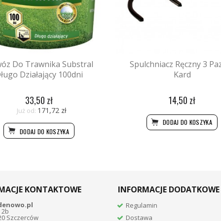
óz Do Trawnika Substral
Spulchniacz Ręczny 3 Pa
ługo Działający 100dni
Kard
33,50 zł
14,50 zł
171,72 zł
Już od:
DODAJ DO KOSZYKA
DODAJ DO KOSZYKA
MACJE KONTAKTOWE
INFORMACJE DODATKOWE
denowo.pl
Regulamin
 2b
20 Szczerców
Dostawa