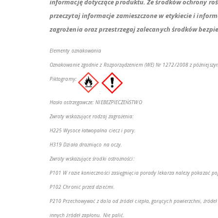
informację dotyczące produktu. Ze środków ochrony ro
przeczytaj informacje zamieszczone w etykiecie i infor
zagrożenia oraz przestrzegaj zalecanych środków bezpi
Elementy oznakowania
Oznakowanie zgodnie z Rozporządzeniem (WE) Nr 1272/2008 z późniejszy
Piktogramy:
Hasło ostrzegawcze: NIEBEZPIECZEŃSTWO
Zwroty wskazujące rodzaj zagrożenia:
H225 Wysoce łatwopalna ciecz i pary.
H319 Działa drażniąco na oczy.
Zwroty wskazujące środki ostrożności:
P101 W razie konieczności zasięgnięcia porady lekarza należy pokazać poj
P102 Chronić przed dziećmi.
P210 Przechowywać z dala od źródeł ciepła, gorących powierzchni, źródeł 
innych źródeł zapłonu. Nie palić.