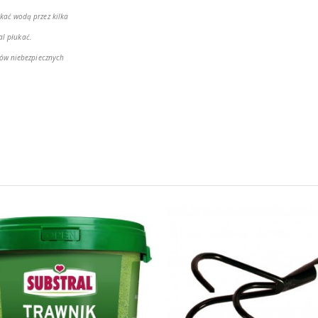
ać wodą przez kilka
al płukać.
ów niebezpiecznych