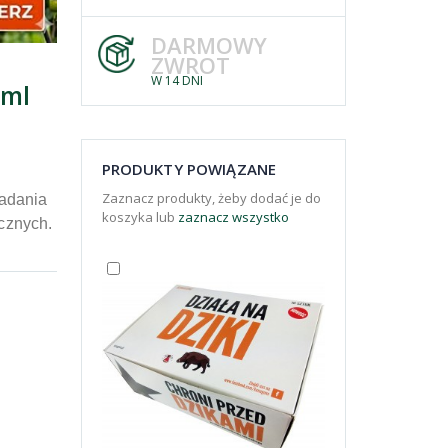
DARMOWY
ZWROT
W 14 DNI
0ml
PRODUKTY POWIĄZANE
Zaznacz produkty, żeby dodać je do
Badania
koszyka lub
zaznacz wszystko
cznych.