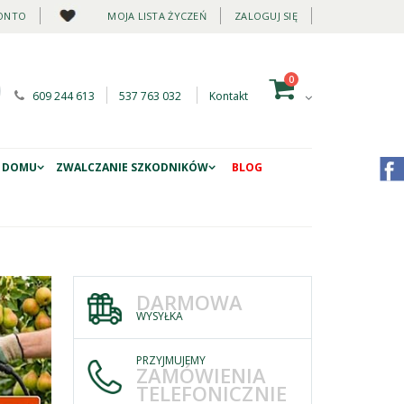
ONTO
MOJA LISTA ŻYCZEŃ
ZALOGUJ SIĘ
0
609 244 613
537 763 032
Kontakt
 DOMU
ZWALCZANIE SZKODNIKÓW
BLOG
DARMOWA
WYSYŁKA
PRZYJMUJEMY
ZAMÓWIENIA
TELEFONICZNIE