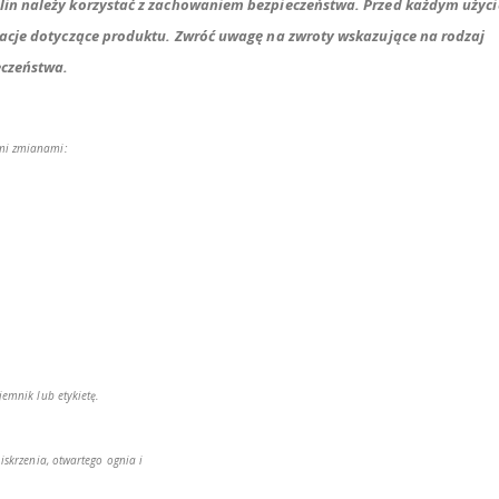
ślin należy korzystać z zachowaniem bezpieczeństwa. Przed każdym użyc
macje dotyczące produktu. Zwróć uwagę na zwroty wskazujące na rodzaj
eczeństwa.
mi zmianami:
emnik lub etykietę.
iskrzenia, otwartego ognia i