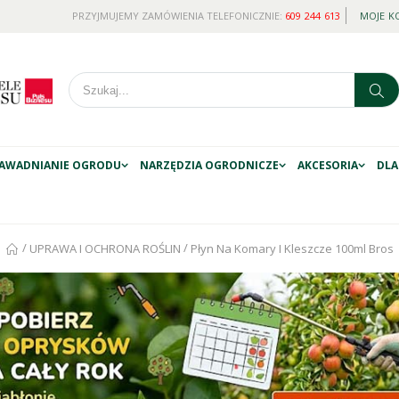
PRZYJMUJEMY ZAMÓWIENIA TELEFONICZNIE:
609 244 613
MOJE K
AWADNIANIE OGRODU
NARZĘDZIA OGRODNICZE
AKCESORIA
DLA
/
/
UPRAWA I OCHRONA ROŚLIN
Płyn Na Komary I Kleszcze 100ml Bros