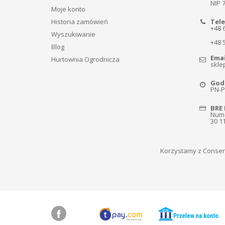
NIP 
Moje konto
Historia zamówień
Tele
+48 
Wyszukiwanie
+48 
Blog
Emai
Hurtownia Ogrodnicza
skle
Godz
PN-PT
BRE 
Nume
30 1
Korzystamy z Consen