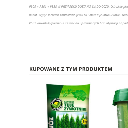
P305 + P351 + P338 W PRZYPADKU DOSTANIA SIĘ DO OCZU: Ostrożnie płuk
minut. Wyjąć soczewki kontaktowe, jeżeli są i można je łatwo usunąć. Nad
P501 Zawartość/pojemnik usuwać do uprawnionych firm utylizacji odpad
KUPOWANE Z TYM PRODUKTEM