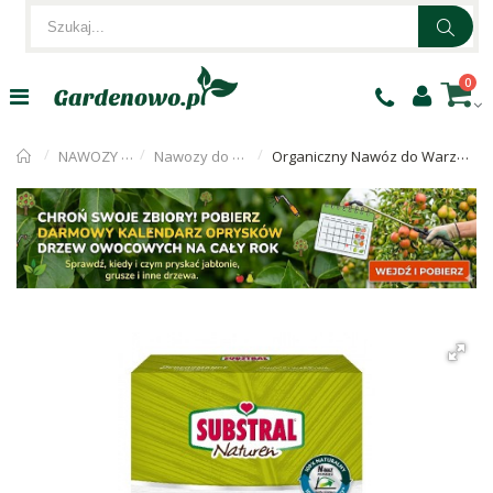
0
NAWOZY OGRODNICZE
Nawozy do warzyw i owoców
Organiczny Nawóz do Warzyw i Owoców 750g Substral PO