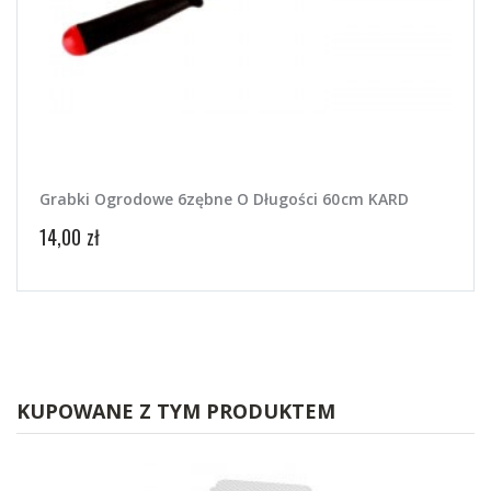
Grabki Ogrodowe 6zębne O Długości 60cm KARD
Magi
14,00 zł
17,50
KUPOWANE Z TYM PRODUKTEM