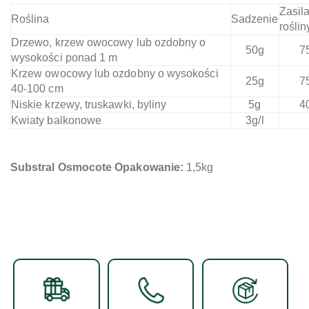
Zasil
Roślina
Sadzenie
roślin
Drzewo, krzew owocowy lub ozdobny o
50g
7
wysokości ponad 1 m
Krzew owocowy lub ozdobny o wysokości
25g
7
40-100 cm
Niskie krzewy, truskawki, byliny
5g
4
Kwiaty balkonowe
3g/l
Substral Osmocote Opakowanie:
1,5kg