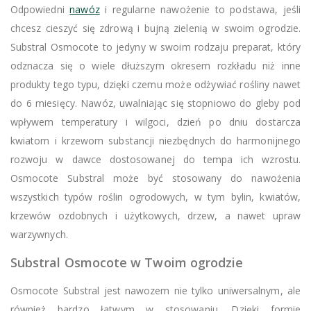
Odpowiedni
nawóz
i regularne nawożenie to podstawa, jeśli
chcesz cieszyć się zdrową i bujną zielenią w swoim ogrodzie.
Substral Osmocote to jedyny w swoim rodzaju preparat, który
odznacza się o wiele dłuższym okresem rozkładu niż inne
produkty tego typu, dzięki czemu może odżywiać rośliny nawet
do 6 miesięcy. Nawóz, uwalniając się stopniowo do gleby pod
wpływem temperatury i wilgoci, dzień po dniu dostarcza
kwiatom i krzewom substancji niezbędnych do harmonijnego
rozwoju w dawce dostosowanej do tempa ich wzrostu.
Osmocote Substral może być stosowany do nawożenia
wszystkich typów roślin ogrodowych, w tym bylin, kwiatów,
krzewów ozdobnych i użytkowych, drzew, a nawet upraw
warzywnych.
Substral Osmocote w Twoim ogrodzie
Osmocote Substral jest nawozem nie tylko uniwersalnym, ale
również bardzo łatwym w stosowaniu. Dzięki formie