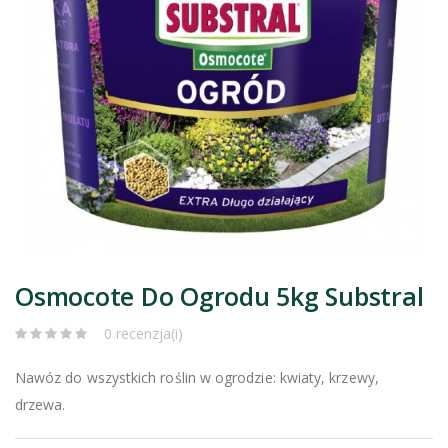
Osmocote Do Ogrodu 5kg Substral
0 recenzja(i)
Nawóz do wszystkich roślin w ogrodzie: kwiaty, krzewy,
drzewa.