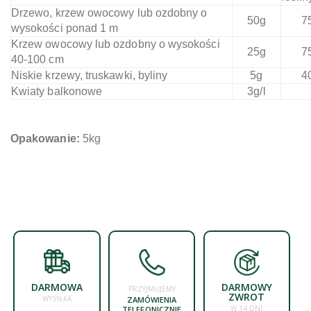
Drzewo, krzew owocowy lub ozdobny o
50g
7
wysokości ponad 1 m
Krzew owocowy lub ozdobny o wysokości
25g
7
40-100 cm
Niskie krzewy, truskawki, byliny
5g
4
Kwiaty balkonowe
3g/l
Opakowanie:
5kg
DARMOWA
DARMOWY
PRZYJMUJEMY
ZWROT
WYSYŁKA
ZAMÓWIENIA
W 14 DNI
TELEFONICZNIE