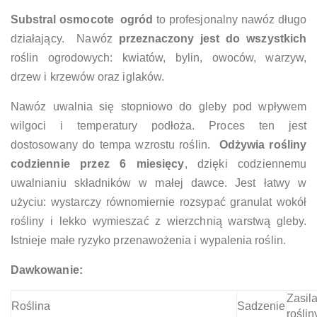
Substral osmocote ogród
to profesjonalny nawóz długo
działający. Nawóz
przeznaczony jest do wszystkich
roślin ogrodowych: kwiatów, bylin, owoców, warzyw,
drzew i krzewów oraz iglaków.
Nawóz uwalnia się stopniowo do gleby pod wpływem
wilgoci i temperatury podłoża. Proces ten jest
dostosowany do tempa wzrostu roślin.
Odżywia rośliny
codziennie przez 6 miesięcy
, dzięki codziennemu
uwalnianiu składników w małej dawce. Jest łatwy w
użyciu: wystarczy równomiernie rozsypać granulat wokół
rośliny i lekko wymieszać z wierzchnią warstwą gleby.
Istnieje małe ryzyko przenawożenia i wypalenia roślin.
Dawkowanie:
Zasil
Roślina
Sadzenie
roślin