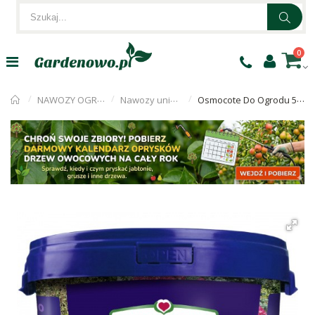
0
NAWOZY OGRODNICZE
Nawozy uniwersalne
Osmocote Do Ogrodu 5kg Substral