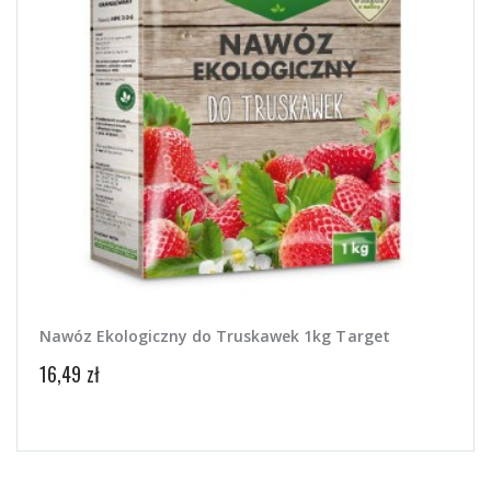
Nawóz Ekologiczny do Truskawek 1kg Target
Bioh
16,49 zł
5,50 