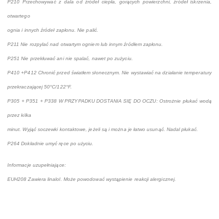
P210 Przechowywać z dala od źródeł ciepła, gorących powierzchni, źródeł iskrzenia,
otwartego
ognia i innych źródeł zapłonu. Nie palić.
P211 Nie rozpylać nad otwartym ogniem lub innym źródłem zapłonu.
P251 Nie przekłuwać ani nie spalać, nawet po zużyciu.
P410 +P412 Chronić przed światłem słonecznym. Nie wystawiać na działanie temperatury
przekraczającej 50°C/122°F.
P305 + P351 + P338 W PRZYPADKU DOSTANIA SIĘ DO OCZU: Ostrożnie płukać wodą
przez kilka
minut. Wyjąć soczewki kontaktowe, jeżeli są i można je łatwo usunąć. Nadal płukać.
P264 Dokładnie umyć ręce po użyciu.
Informacje uzupełniające:
EUH208 Zawiera linalol. Może powodować wystąpienie reakcji alergicznej.