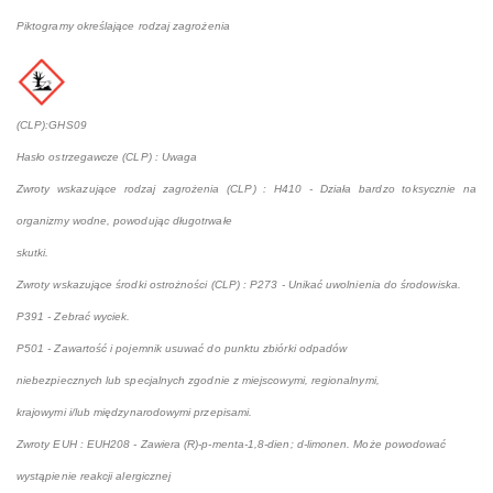
Piktogramy określające rodzaj zagrożenia
(CLP):GHS09
Hasło ostrzegawcze (CLP) : Uwaga
Zwroty wskazujące rodzaj zagrożenia (CLP) : H410 - Działa bardzo toksycznie na
organizmy wodne, powodując długotrwałe
skutki.
Zwroty wskazujące środki ostrożności (CLP) : P273 - Unikać uwolnienia do środowiska.
P391 - Zebrać wyciek.
P501 - Zawartość i pojemnik usuwać do punktu zbiórki odpadów
niebezpiecznych lub specjalnych zgodnie z miejscowymi, regionalnymi,
krajowymi i/lub międzynarodowymi przepisami.
Zwroty EUH : EUH208 - Zawiera (R)-p-menta-1,8-dien; d-limonen. Może powodować
wystąpienie reakcji alergicznej