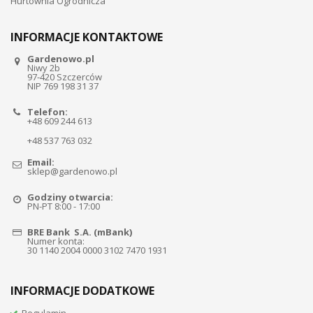
Hurtownia Ogrodnicza
INFORMACJE KONTAKTOWE
Gardenowo.pl
Niwy 2b
97-420 Szczerców
NIP 769 198 31 37
Telefon:
+48 609 244 613
+48 537 763 032
Email:
sklep@gardenowo.pl
Godziny otwarcia:
PN-PT 8:00 - 17:00
BRE Bank S.A. (mBank)
Numer konta:
30 1140 2004 0000 3102 7470 1931
INFORMACJE DODATKOWE
Regulamin