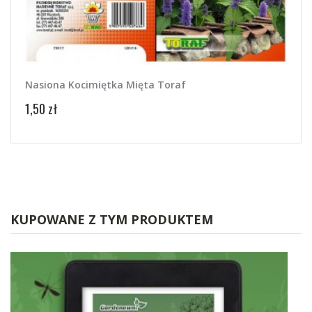
Nasiona Kocimiętka Mięta Toraf
Nasi
1,50 zł
4,58 
KUPOWANE Z TYM PRODUKTEM