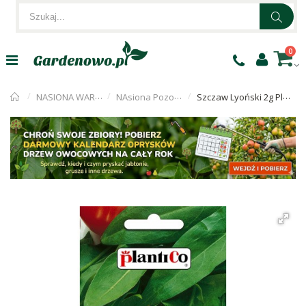
0
NASIONA WARZYW
NAsiona Pozostałe
Szczaw Lyoński 2g PlantiCo