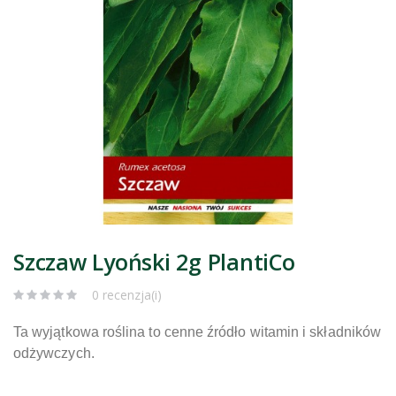
Szczaw Lyoński 2g PlantiCo
0 recenzja(i)
Ta wyjątkowa roślina to cenne źródło witamin i składników
odżywczych.