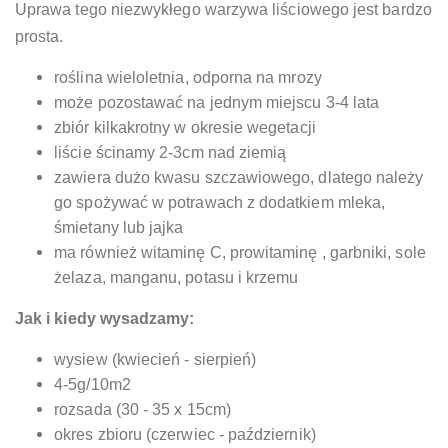
Uprawa tego niezwykłego warzywa liściowego jest bardzo
prosta.
roślina wieloletnia, odporna na mrozy
może pozostawać na jednym miejscu 3-4 lata
zbiór kilkakrotny w okresie wegetacji
liście ścinamy 2-3cm nad ziemią
zawiera dużo kwasu szczawiowego, dlatego należy
go spożywać w potrawach z dodatkiem mleka,
śmietany lub jajka
ma również witaminę C, prowitaminę , garbniki, sole
żelaza, manganu, potasu i krzemu
Jak i kiedy wysadzamy:
wysiew (kwiecień - sierpień)
4-5g/10m2
rozsada (30 - 35 x 15cm)
okres zbioru (czerwiec - październik)