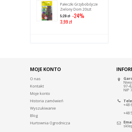
Pałeczki Grzybobójcze
Zielony Dom 20szt
-24%
5,28 zł
3,99 zł
MOJE KONTO
INFOR
Gar
O nas
Niwy
Kontakt
97-4
NIP 
Moje konto
Historia zamówień
Tele
+48 
Wyszukiwanie
+48 
Blog
Emai
Hurtownia Ogrodnicza
skle