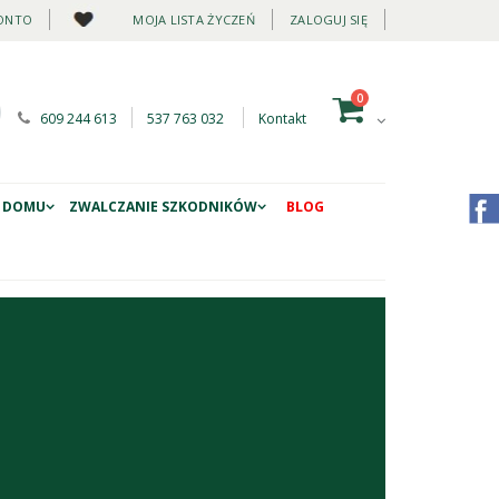
ONTO
MOJA LISTA ŻYCZEŃ
ZALOGUJ SIĘ
0
609 244 613
537 763 032
Kontakt
 DOMU
ZWALCZANIE SZKODNIKÓW
BLOG