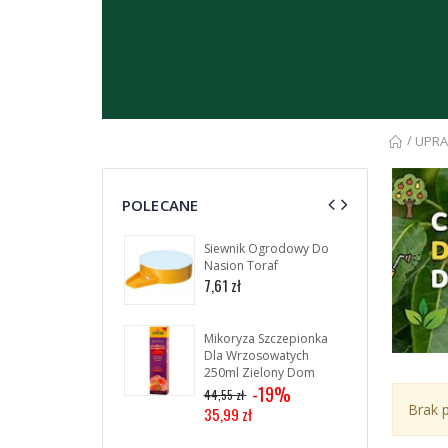
/
UPRA
POLECANE
Siewnik Ogrodowy Do
Pa
Nasion Toraf
Un
30s
7,61 zł
4,5
Mikoryza Szczepionka
Dla Wrzosowatych
250ml Zielony Dom
-19%
44,55 zł
Brak p
35,99 zł