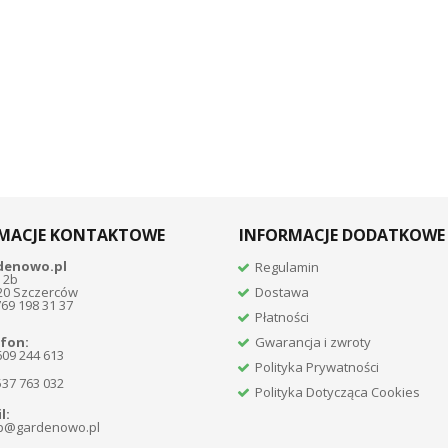
MACJE KONTAKTOWE
INFORMACJE DODATKOWE
denowo.pl
Regulamin
 2b
20 Szczerców
Dostawa
769 198 31 37
Płatności
fon:
Gwarancja i zwroty
609 244 613
Polityka Prywatności
537 763 032
Polityka Dotycząca Cookies
l:
p@gardenowo.pl