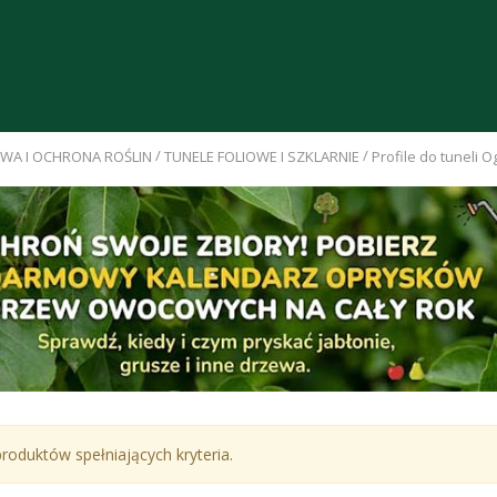
/
/
WA I OCHRONA ROŚLIN
TUNELE FOLIOWE I SZKLARNIE
Profile do tuneli 
łeczki Nawozowe
iwersalne Biopon
zt
0 zł
roduktów spełniających kryteria.