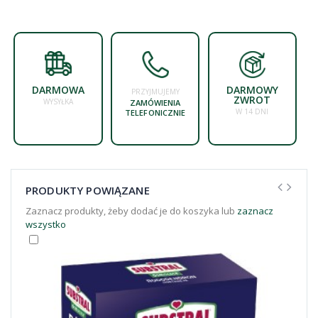
DARMOWA
DARMOWY
PRZYJMUJEMY
ZWROT
WYSYŁKA
ZAMÓWIENIA
W 14 DNI
TELEFONICZNIE
PRODUKTY POWIĄZANE
Zaznacz produkty, żeby dodać je do koszyka lub
zaznacz
wszystko