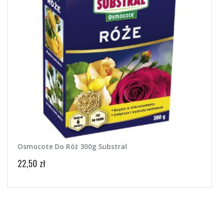
Osmocote Do Róż 300g Substral
Magi
22,50 zł
18,50