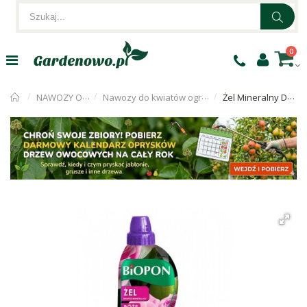
0
NAWOZY OGRODNICZE
Nawozy do kwiatów ogrodowych i krzewów
Żel Mineralny Do Róż 1l Biopon