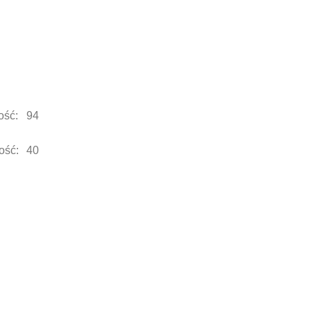
ość: 94
ość: 40