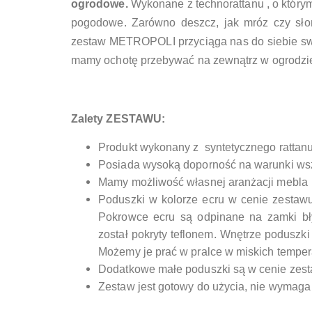
ogrodowe.
Wykonane z technorattanu , o którym
pogodowe. Zarówno deszcz, jak mróz czy sło
zestaw METROPOLI przyciąga nas do siebie sw
mamy ochotę przebywać na zewnątrz w ogrodzi
Zalety ZESTAWU:
Produkt wykonany z syntetycznego rattanu 
Posiada wysoką doporność na warunki wszel
Mamy możliwość własnej aranżacji mebla
Poduszki w kolorze ecru w cenie zestawu (
Pokrowce ecru są odpinane na zamki bły
został pokryty teflonem. Wnętrze poduszki
Możemy je prać w pralce w miskich temper
Dodatkowe małe poduszki są w cenie zes
Zestaw jest gotowy do użycia, nie wymag