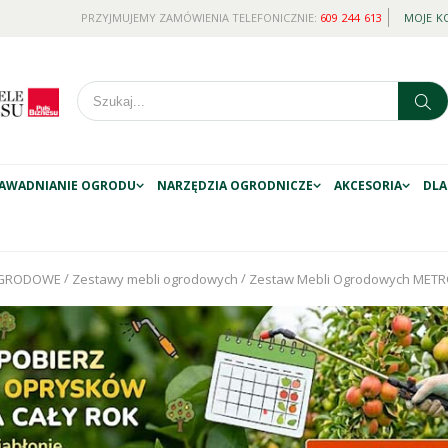
PRZYJMUJEMY ZAMÓWIENIA TELEFONICZNIE:
609 244 613
MOJE K
AWADNIANIE OGRODU
NARZĘDZIA OGRODNICZE
AKCESORIA
DLA
/
/
OGRODOWE
Zestawy mebli ogrodowych
Zestaw Mebli Ogrodowych METR