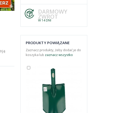
DARMOWY
ZWROT
W 14 DNI
PRODUKTY POWIĄZANE
Zaznacz produkty, żeby dodać je do
oją
koszyka lub
zaznacz wszystko