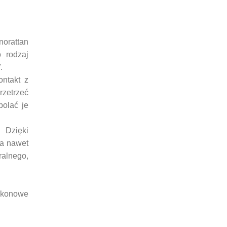
norattan
o rodzaj
.
ontakt z
zetrzeć
polać je
 Dzięki
 a nawet
ralnego,
ikonowe