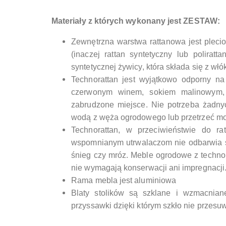
Materiały z których wykonany jest ZESTAW:
Zewnętrzna warstwa rattanowa jest plecio
(inaczej rattan syntetyczny lub poliratt
syntetycznej żywicy, która składa się z w
Technorattan jest wyjątkowo odporny na
czerwonym winem, sokiem malinowym, tł
zabrudzone miejsce. Nie potrzeba żadnyc
wodą z węża ogrodowego lub przetrzeć mo
Technorattan, w przeciwieństwie do ra
wspomnianym utrwalaczom nie odbarwia si
śnieg czy mróz. Meble ogrodowe z technor
nie wymagają konserwacji ani impregnacji
Rama mebla jest aluminiowa
Blaty stolików są szklane i wzmacnian
przyssawki dzięki którym szkło nie przesu