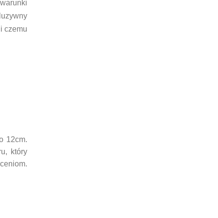
 warunki
luzywny
ki czemu
o 12cm.
u, który
łceniom.