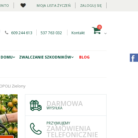
ONTO
MOJA LISTA ŻYCZEŃ
ZALOGUJ SIĘ
0
609 244 613
537 763 032
Kontakt
 DOMU
ZWALCZANIE SZKODNIKÓW
BLOG
OPOLI Zielony
DARMOWA
WYSYŁKA
PRZYJMUJEMY
ZAMÓWIENIA
TELEFONICZNIE