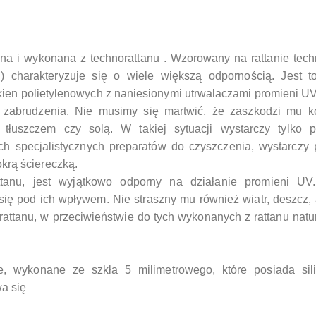
na i wykonana z technorattanu . Wzorowany na rattanie tech
an) charakteryzuje się o wiele większą odpornością. Jest t
łókien polietylenowych z naniesionymi utrwalaczami promieni UV
 zabrudzenia. Nie musimy się martwić, że zaszkodzi mu k
uszczem czy solą. W takiej sytuacji wystarczy tylko pr
h specjalistycznych preparatów do czyszczenia, wystarczy 
krą ściereczką.
ttanu, jest wyjątkowo odporny na działanie promieni UV.
ę pod ich wpływem. Nie straszny mu również wiatr, deszcz,
attanu, w przeciwieństwie do tych wykonanych z rattanu natu
.
e, wykonane ze szkła 5 milimetrowego, które posiada sil
wa się