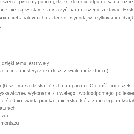
 szerzej piszemy poniżej, dzięki któremu odporne sa na różne
ńce nie są w stanie zniszczyć nam naszego zestawu. Eksk
oim niebanalnym charakterem i wygodą w użytkowaniu, dzię
e.
dzięki temu jest trwały
akie atmosferyczne ( deszcz, wiatr, mróz słońce).
6 szt. na siedziska, 7 szt. na oparcia).
Grubość poduszek t
skawiczne, wykonane z trwałego, wodoodpornego poliester
 to średnio twarda pianka tapicerska, która zapobiega odkszta
aturach.
tawu
a montażu