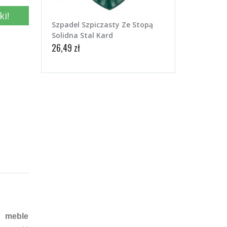
ki!
Szpadel Szpiczasty Ze Stopą
Solidna Stal Kard
26,49 zł
e meble