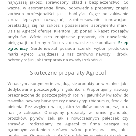
najwyższą jakość, sprawdzony skład i bezpieczeństwo. Co
ważne, w asortymencie firmy, odpowiednie preparaty znajdą
zarówno profesjonaliści, jak i hobbyści. Ciągłe poszukiwanie
coraz lepszych rozwiązań, zainteresowanie innowacjami
przekładają się na sukces i poszerzanie asortymentu marki.
Dzisiaj Agrecol oferuje Klientom już ponad kilkaset rodzajów
artykułów. Wśród nich znajdziesz preparaty do nawożenia,
pielęgnacji i ochrony roślin oraz do walki ze szkodnikami.
Sklep
ogrodniczy
Gardenowo.pl posiada szeroki wybór produktów
marki Agrecol. Znajdziesz u nas zarówno nawozy i środki
ochrony roślin, jak i preparaty na owady i szkodniki.
Skuteczne preparaty Agrecol
W naszym asortymencie znajdują się produkty uniwersalne, jak i
dedykowane poszczególnym gatunkom. Proponujemy nawozy
przeznaczone do poszczególnych roślin i gatunków kwiatów, do
trawnika, nawozy barwiące czy nawozy typu biohumus, środki do
bielenia. Bez względu na to, jakich środków potrzebujesz, to u
nas je zakupisz. Oferujemy preparaty w formie granulatu,
proszków, płynów, żeli, jak i nowoczesnych pałeczek czy
sprayów. Podkreślamy, że Agrecol to firma ciesząca się
ogromnym zaufaniem zarówno wśród profesjonalistów, jak i
hobbystów. Odpowiednią jakość produktów, potwierdzają kolejne