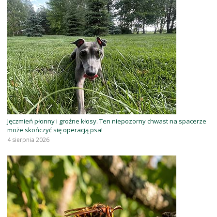
Jęczmień płonny i groźne kłosy. Ten niepozorny chwast na spacerze
może skończyć się operacją psa!
4 sierpnia 2026