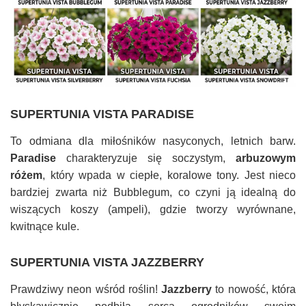
SUPERTUNIA VISTA PARADISE
To odmiana dla miłośników nasyconych, letnich barw.
Paradise
charakteryzuje się soczystym,
arbuzowym
różem
, który wpada w ciepłe, koralowe tony. Jest nieco
bardziej zwarta niż Bubblegum, co czyni ją idealną do
wiszących koszy (ampeli), gdzie tworzy wyrównane,
kwitnące kule.
SUPERTUNIA VISTA JAZZBERRY
Prawdziwy neon wśród roślin!
Jazzberry
to nowość, która