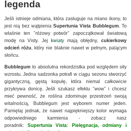
legenda
Jeśli istnieje odmiana, która zasługuje na miano ikony, to
jest nią bez wątpienia
Supertunia Vista Bubblegum
. To
właśnie ten "różowy potwór" zapoczątkował światową
modę na Visty. Jej
kwiaty
mają obłędny,
cukierkowy
odcień różu
, który nie blaknie nawet w pełnym, palącym
słońcu.
Bubblegum
to absolutna rekordzistka pod względem siły
wzrostu. Jedna sadzonka potrafi w ciągu sezonu stworzyć
gigantyczną, gęstą kopułę, która niemal całkowicie
przykrywa donicę. Jeśli szukasz efektu "wow" i chcesz
mieć pewność, że roślina zdominuje przestrzeń swoją
witalnością, Bubblegum jest wyborem numer jeden.
Pamiętaj jednak, że nawet najpiękniejszy kolor wymaga
odpowiedniego karmienia - zobacz nasz
poradnik:
Supertunia Vista: Pielęgnacja, odmiany i