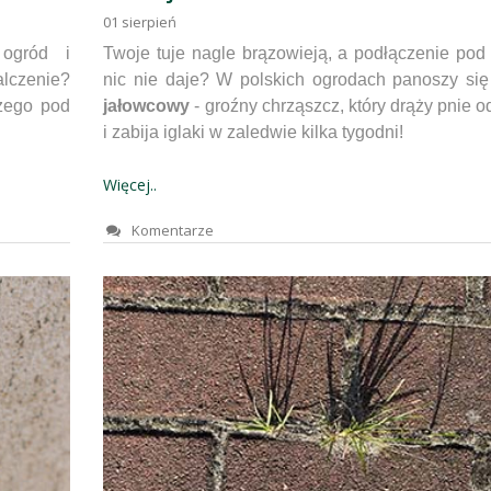
01
sierpień
ogród i
Twoje tuje nagle brązowieją, a podłączenie pod
lczenie?
nic nie daje? W polskich ogrodach panoszy si
czego pod
jałowcowy
- groźny chrząszcz, który drąży pnie o
i zabija iglaki w zaledwie kilka tygodni!
Więcej..
Komentarze