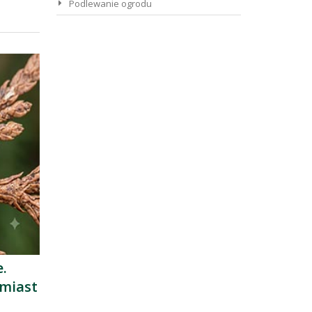
Podlewanie ogrodu
e.
hmiast