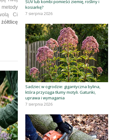
SUV lub kombi pomieści ziemię, rośliny i
kosiarkę?
 metody
7 sierpnia 2026
wolą Ci
ć
żółtlicę
Sadziec w ogrodzie: gigantyczna bylina,
która przyciąga tłumy motyli. Gatunki,
uprawa i wymagania
7 sierpnia 2026