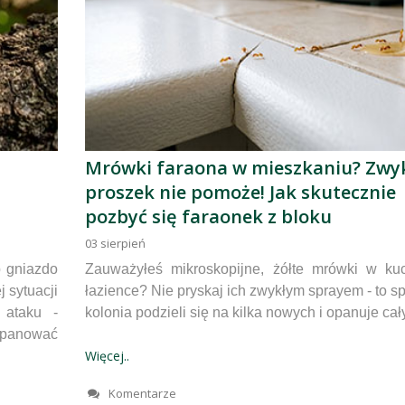
Mrówki faraona w mieszkaniu? Zwy
proszek nie pomoże! Jak skutecznie
pozbyć się faraonek z bloku
03
sierpień
b gniazdo
Zauważyłeś mikroskopijne, żółte mrówki w ku
 sytuacji
łazience? Nie pryskaj ich zwykłym sprayem - to sp
 ataku -
kolonia podzieli się na kilka nowych i opanuje cał
panować
Więcej..
Komentarze