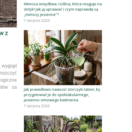
Mimoza wstydliwa: roślina, która reaguje na
dotyk! Jak ją uprawiać i czym naprawdę są
„mimozy jesienne”?
7 sierpnia 2026
w z
ą wygląd
niszczyć
logiczne
stów za
Jak prawidłowo nawozić storczyki latem, by
przygotować je do spektakularnego,
jesienno-zimowego kwitnienia.
7 sierpnia 2026