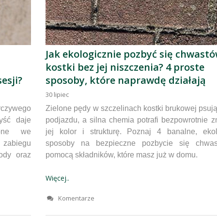
Jak ekologicznie pozbyć się chwastó
kostki bez jej niszczenia? 4 proste
esji?
sposoby, które naprawdę działają
30
lipiec
czywego
Zielone pędy w szczelinach kostki brukowej psuj
yść daje
podjazdu, a silna chemia potrafi bezpowrotnie z
zone we
jej kolor i strukturę. Poznaj 4 banalne, eko
 zabiegu
sposoby na bezpieczne pozbycie się chwa
ody oraz
pomocą składników, które masz już w domu.
Więcej..
Komentarze