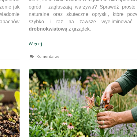
zenie jak
ogród i zagłuszają warzywa? Sprawdź proste
iadomie
naturalne oraz skuteczne opryski, które poz
zapachów
szybko i raz na zawsze wyeliminowa
drobnokwiatową
z grządek.
Więcej..
Komentarze