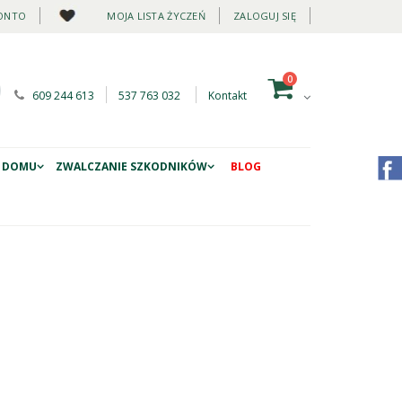
ONTO
MOJA LISTA ŻYCZEŃ
ZALOGUJ SIĘ
0
609 244 613
537 763 032
Kontakt
 DOMU
ZWALCZANIE SZKODNIKÓW
BLOG