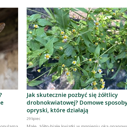
?
Jak skutecznie pozbyć się żółtlicy
ie
drobnokwiatowej? Domowe sposoby
opryski, które działają
29
lipiec
opularna
Małe, żółto-białe kwiatki w mgnieniu oka opanow