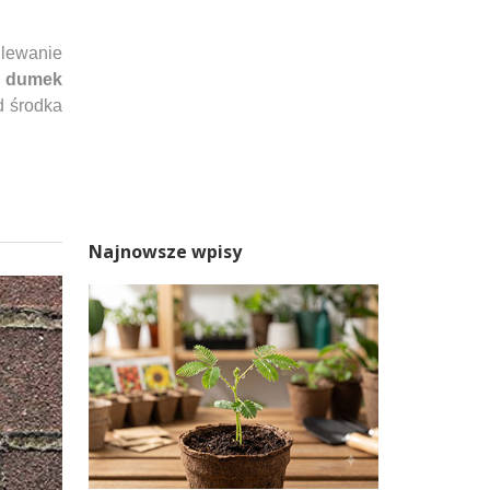
 lewanie
ę
dumek
d środka
Najnowsze wpisy