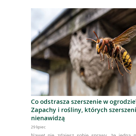
Co odstrasza szerszenie w ogrodzie
Zapachy i rośliny, których szerszen
nienawidzą
29
lipiec
Nawet nie zdajesz sobie sprawy, że jedna p