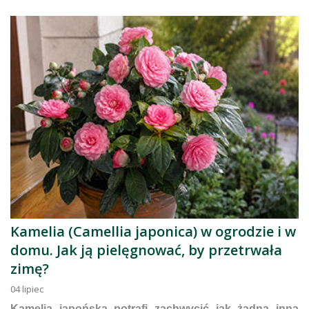
Kamelia (Camellia japonica) w ogrodzie i w
domu. Jak ją pielęgnować, by przetrwała
zimę?
04
lipiec
Kamelia japońska potrafi zachwycić jak żadna inna