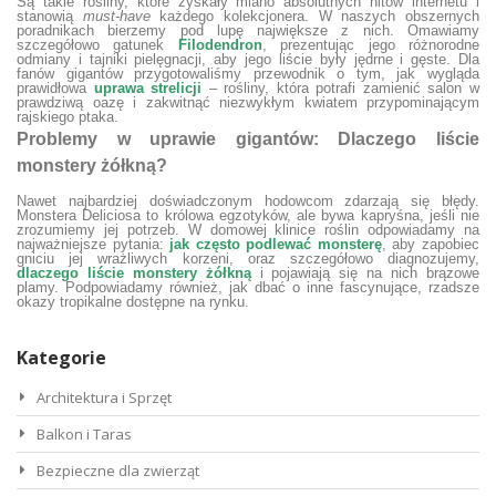
Są takie rośliny, które zyskały miano absolutnych hitów internetu i
stanowią
must-have
każdego kolekcjonera. W naszych obszernych
poradnikach bierzemy pod lupę największe z nich. Omawiamy
szczegółowo gatunek
Filodendron
, prezentując jego różnorodne
odmiany i tajniki pielęgnacji, aby jego liście były jędrne i gęste
. Dla
fanów gigantów przygotowaliśmy przewodnik o tym, jak wygląda
prawidłowa
uprawa strelicji
– rośliny, która potrafi zamienić salon w
prawdziwą oazę i zakwitnąć niezwykłym kwiatem przypominającym
rajskiego ptaka
.
Problemy w uprawie gigantów: Dlaczego liście
monstery żółkną?
Nawet najbardziej doświadczonym hodowcom zdarzają się błędy.
Monstera Deliciosa to królowa egzotyków, ale bywa kapryśna, jeśli nie
zrozumiemy jej potrzeb. W domowej klinice roślin odpowiadamy na
najważniejsze pytania:
jak często podlewać monsterę
, aby zapobiec
gniciu jej wrażliwych korzeni
, oraz szczegółowo diagnozujemy,
dlaczego liście monstery żółkną
i pojawiają się na nich brązowe
plamy
. Podpowiadamy również, jak dbać o inne fascynujące, rzadsze
okazy tropikalne dostępne na rynku.
Kategorie
Architektura i Sprzęt
Balkon i Taras
Bezpieczne dla zwierząt