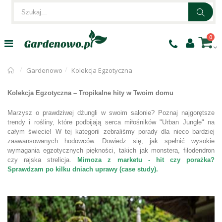
0
Gardenowo
Kolekcja Egzotyczna
Kolekcja Egzotyczna – Tropikalne hity w Twoim domu
Marzysz o prawdziwej dżungli w swoim salonie? Poznaj najgorętsze
trendy i rośliny, które podbijają serca miłośników "Urban Jungle" na
całym świecie! W tej kategorii zebraliśmy porady dla nieco bardziej
zaawansowanych hodowców. Dowiedz się, jak spełnić wysokie
wymagania egzotycznych piękności, takich jak monstera, filodendron
czy rajska strelicja.
Mimoza z marketu - hit czy porażka?
Sprawdzam po kilku dniach uprawy (case study).