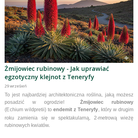
Żmijowiec rubinowy - Jak uprawiać
egzotyczny klejnot z Teneryfy
29
wrześień
To jest najbardziej architektoniczna roślina, jaką możesz
posadzić w ogrodzie!
Żmijowiec rubinowy
(
E
c
hi
u
m
w
i
l
d
p
re
t
ii
) to
endemit z Teneryfy
, który w drugim
roku zamienia się w spektakularną,
2
-metrow
ą
wieżę
rubinowych kwiatów.