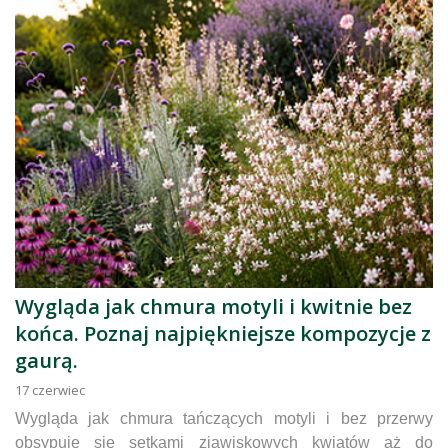
Wygląda jak chmura motyli i kwitnie bez
końca. Poznaj najpiękniejsze kompozycje z
gaurą.
17
czerwiec
Wygląda jak chmura tańczących motyli i bez przerwy
obsypuje się setkami zjawiskowych kwiatów aż do