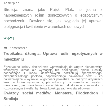
12
sierpień
Strelicja, znana jako Rajski Ptak, to jedna z
najpiękniejszych roślin doniczkowych o egzotycznym
pochodzeniu. Dowiedz się, jak wygląda jej uprawa,
pielęgnacja i kwitnienie w warunkach domowych.
Więcej..
Komentarze
Tropikalna dżungla: Uprawa roślin egzotycznych w
mieszkaniu
Egzotyczne kwiaty doniczkowe wprowadzają do wnętrz niesamowity,
wakacyjny klimat, ale wymagają też szczególnej opieki. Rośliny
pochodzące z lasów deszczowych potrzebują specyficznego,
przepuszczalnego podłoża, odpowiedniego nawożenia oraz – co
najważniejsze – wysokiej wilgotności powietrza. W naszych artykułach
krok po kroku wyjaśniamy, jak odtworzyć te warunki w zwykłym
mieszkaniu, jak prawidłowo zraszać liście i jak dobierać stanowiska o
rozproszonym świetle, by Twoja kolekcja zachwycała zdrowiem.
Gwiazdy social mediów: Monstera, Filodendron i
Strelicja