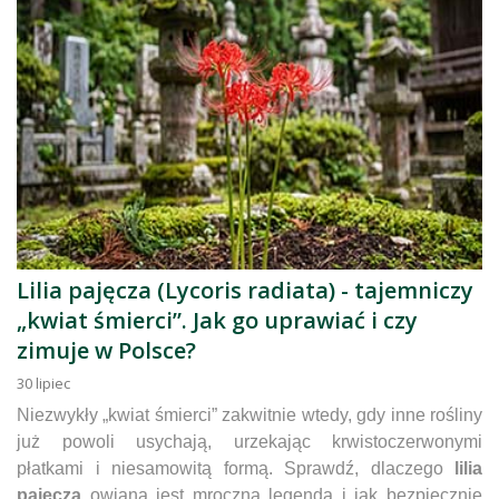
Lilia pajęcza (Lycoris radiata) - tajemniczy
„kwiat śmierci”. Jak go uprawiać i czy
zimuje w Polsce?
30
lipiec
Niezwykły „kwiat śmierci” zakwitnie wtedy, gdy inne rośliny
już powoli usychają, urzekając krwistoczerwonymi
płatkami i niesamowitą formą. Sprawdź, dlaczego
lilia
pajęcza
owiana jest mroczną legendą i jak bezpiecznie