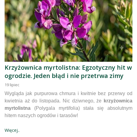
Krzyżownica myrtolistna: Egzotyczny hit w
ogrodzie. Jeden błąd i nie przetrwa zimy
19
lipiec
Wygląda jak purpurowa chmura i kwitnie bez przerwy od
kwietnia aż do listopada. Nic dziwnego, że
krzyżownica
myrtolistna
(Polygala myrtifolia) stała się absolutnym
hitem naszych ogrodów i tarasów!
Więcej..