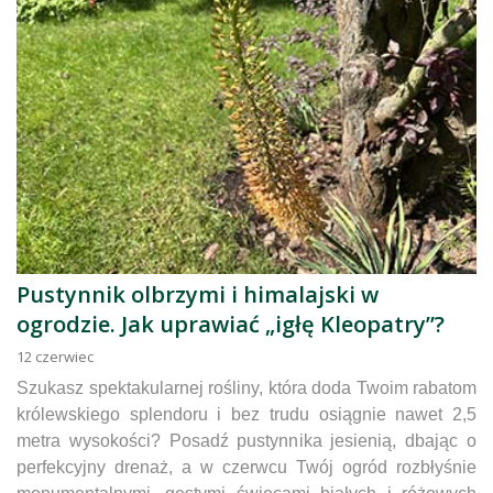
Pustynnik olbrzymi i himalajski w
ogrodzie. Jak uprawiać „igłę Kleopatry”?
12
czerwiec
Szukasz spektakularnej rośliny, która doda Twoim rabatom
królewskiego splendoru i bez trudu osiągnie nawet 2,5
metra wysokości? Posadź pustynnika jesienią, dbając o
perfekcyjny drenaż, a w czerwcu Twój ogród rozbłyśnie