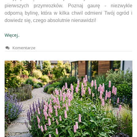
pierwszych przymrozków. Poznaj gaurę - niezwykle
odporną bylinę, która w kilka chwil odmieni Twój ogród i
dowiedz się, czego absolutnie nienawidzi!
Więcej..
Komentarze