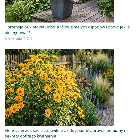
Hortensja bukietowa Bobo: Królowa małych ogrodów i donic. Jak ją
pielęgnować?
5 sierpnia 2026
Słoneczniczek szorstki: kwitnie aż do jesieni! Uprawa, odmiany i
sekrety obfitego kwitnienia