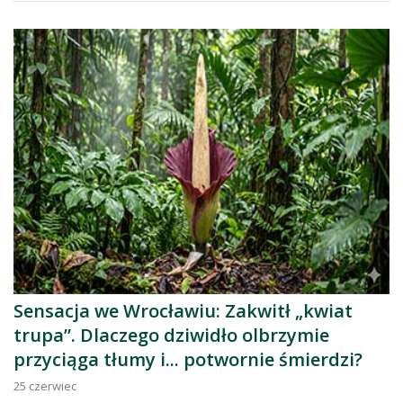
Sensacja we Wrocławiu: Zakwitł „kwiat
trupa”. Dlaczego dziwidło olbrzymie
przyciąga tłumy i... potwornie śmierdzi?
25
czerwiec