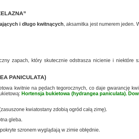
„ŻELAZNA”
jących i długo kwitnących
, aksamitka jest numerem jeden.
zny zapach, który skutecznie odstrasza nicienie i niektóre s
EA PANICULATA)
ietowa kwitnie na pędach tegorocznych, co daje gwarancję kw
bukietową:
Hortensja bukietowa (hydrangea paniculata). Dow
 (zasuszone kwiatostany zdobią ogród całą zimę).
tna gleba.
- pokryte szronem wyglądają w zimie obłędnie.