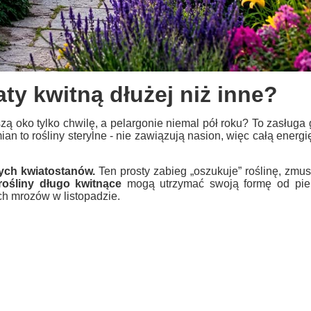
ty kwitną dłużej niż inne?
zą oko tylko chwilę, a pelargonie niemal pół roku? To zasługa 
 to rośliny sterylne - nie zawiązują nasion, więc całą energię
ych kwiatostanów.
Ten prosty zabieg „oszukuje” roślinę, zmus
rośliny długo kwitnące
mogą utrzymać swoją formę od pie
ch mrozów w listopadzie.