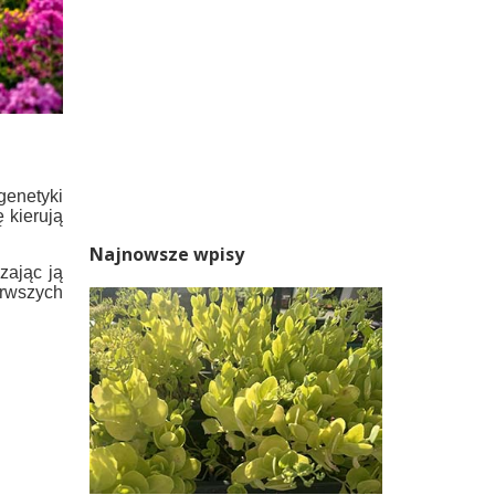
genetyki
 kierują
Najnowsze wpisy
zając ją
rwszych