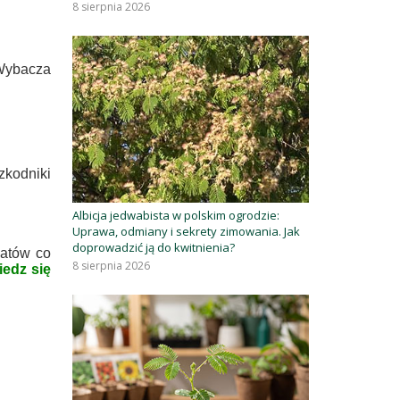
8 sierpnia 2026
 Wybacza
zkodniki
Albicja jedwabista w polskim ogrodzie:
Uprawa, odmiany i sekrety zimowania. Jak
doprowadzić ją do kwitnienia?
iatów co
8 sierpnia 2026
iedz się