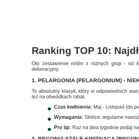
Ranking TOP 10: Najdł
Oto zestawienie roślin z różnych grup - od 
dekoracyjny.
1. PELARGONIA (PELARGONIUM) - N
To absolutny klasyk, który w odpowiednich waru
też na obwódkach rabat.
Czas kwitnienia:
Maj - Listopad (do p
Wymagania:
Słońce, regularne nawoż
Pro tip:
Raz na dwa tygodnie podaj
n
2. BEGONIA STALE KWITNĄCA (BEGO