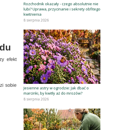
Rozchodnik okazały - czego absolutnie nie
lubi? Uprawa, przycinanie i sekrety obfitego
kwitnienia
8 sierpnia 2026
odu
zy efekt
zi sobie
Jesienne astry w ogrodzie: Jak dbać o
marcinki, by kwitły aż do mrozów?
8 sierpnia 2026