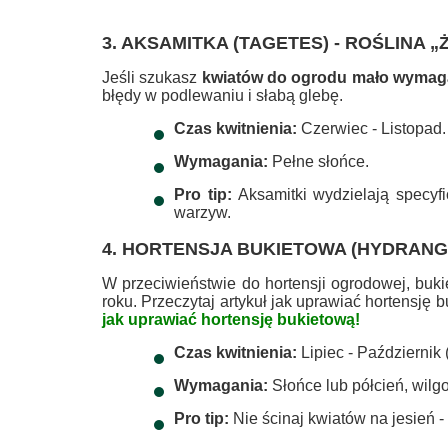
3. AKSAMITKA (TAGETES) - ROŚLINA 
Jeśli szukasz
kwiatów do ogrodu mało wymaga
błędy w podlewaniu i słabą glebę.
Czas kwitnienia:
Czerwiec - Listopad.
Wymagania:
Pełne słońce.
Pro tip:
Aksamitki wydzielają specyfic
warzyw.
4. HORTENSJA BUKIETOWA (HYDRANG
W przeciwieństwie do hortensji ogrodowej, buk
roku. Przeczytaj artykuł jak uprawiać hortensję 
jak uprawiać hortensję bukietową!
Czas kwitnienia:
Lipiec - Październik
Wymagania:
Słońce lub półcień, wilgo
Pro tip:
Nie ścinaj kwiatów na jesień 