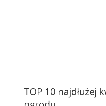
ówna
TOP 10 najdłużej 
ogrodu