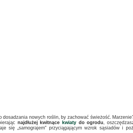
o dosadzania nowych roślin, by zachować świeżość. Marzenie?
bierając
najdłużej kwitnące
kwiaty
do ogrodu
, oszczędzas
aje się „samograjem” przyciągającym wzrok sąsiadów i po