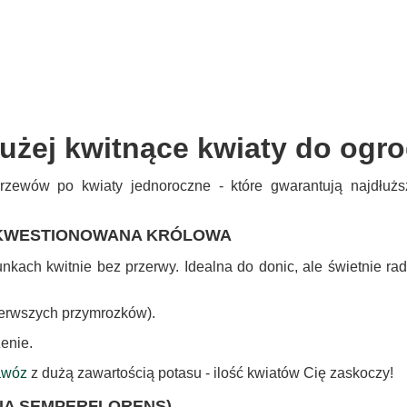
użej kwitnące kwiaty do ogr
krzewów po kwiaty jednoroczne - które gwarantują najdłużs
IEKWESTIONOWANA KRÓLOWA
nkach kwitnie bez przerwy. Idealna do donic, ale świetnie rad
ierwszych przymrozków).
enie.
awóz
z dużą zawartością potasu - ilość kwiatów Cię zaskoczy!
NIA SEMPERFLORENS)