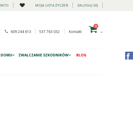
ONTO
MOJA LISTA ŻYCZEŃ
ZALOGUJ SIĘ
0
609 244 613
537 763 032
Kontakt
 DOMU
ZWALCZANIE SZKODNIKÓW
BLOG