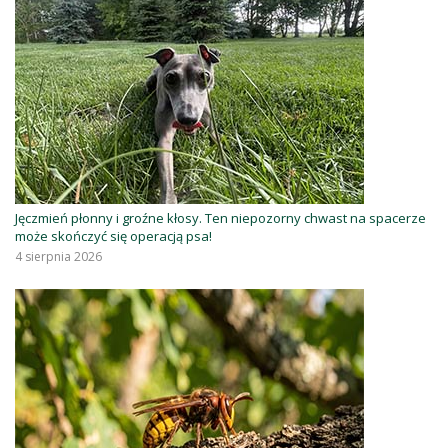
Jęczmień płonny i groźne kłosy. Ten niepozorny chwast na spacerze
może skończyć się operacją psa!
4 sierpnia 2026