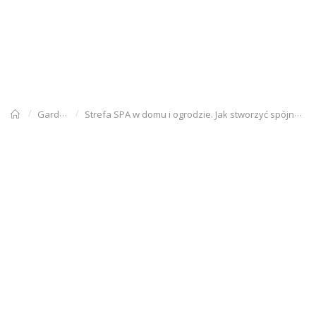
Gardenowo
Strefa SPA w domu i ogrodzie. Jak stworzyć spójną przestrzeń relaksu?