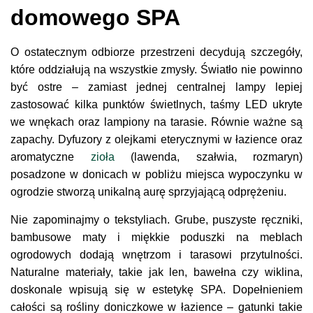
domowego SPA
O ostatecznym odbiorze przestrzeni decydują szczegóły,
które oddziałują na wszystkie zmysły. Światło nie powinno
być ostre – zamiast jednej centralnej lampy lepiej
zastosować kilka punktów świetlnych, taśmy LED ukryte
we wnękach oraz lampiony na tarasie. Równie ważne są
zapachy. Dyfuzory z olejkami eterycznymi w łazience oraz
aromatyczne
zioła
(lawenda, szałwia, rozmaryn)
posadzone w donicach w pobliżu miejsca wypoczynku w
ogrodzie stworzą unikalną aurę sprzyjającą odprężeniu.
Nie zapominajmy o tekstyliach. Grube, puszyste ręczniki,
bambusowe maty i miękkie poduszki na meblach
ogrodowych dodają wnętrzom i tarasowi przytulności.
Naturalne materiały, takie jak len, bawełna czy wiklina,
doskonale wpisują się w estetykę SPA. Dopełnieniem
całości są rośliny doniczkowe w łazience – gatunki takie