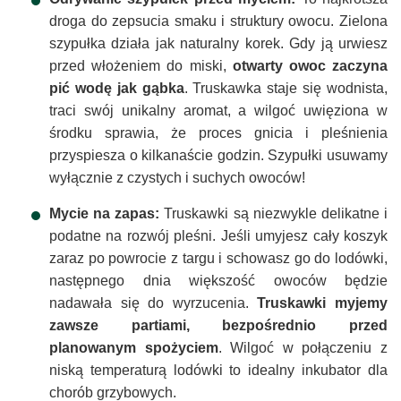
droga do zepsucia smaku i struktury owocu. Zielona
szypułka działa jak naturalny korek. Gdy ją urwiesz
przed włożeniem do miski,
otwarty owoc zaczyna
pić wodę jak gąbka
. Truskawka staje się wodnista,
traci swój unikalny aromat, a wilgoć uwięziona w
środku sprawia, że proces gnicia i pleśnienia
przyspiesza o kilkanaście godzin. Szypułki usuwamy
wyłącznie z czystych i suchych owoców!
Mycie na zapas:
Truskawki są niezwykle delikatne i
podatne na rozwój pleśni. Jeśli umyjesz cały koszyk
zaraz po powrocie z targu i schowasz go do lodówki,
następnego dnia większość owoców będzie
nadawała się do wyrzucenia.
Truskawki myjemy
zawsze partiami, bezpośrednio przed
planowanym spożyciem
. Wilgoć w połączeniu z
niską temperaturą lodówki to idealny inkubator dla
chorób grzybowych.