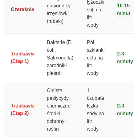
łyżeczki
nasionnicy
10-15
Czereśnie
soli na
trzęsiówki
minut
litr
(robaki)
wody
Bakterie (E.
Pół
coli,
szklanki
Truskawki
2-3
Salmonella),
octu na
(Etap 1)
minuty
zarodniki
litr
pleśni
wody
Oleiste
1
pestycydy,
czubata
Truskawki
chemiczne
łyżka
2-3
(Etap 2)
środki
sody na
minuty
ochrony
litr
roślin
wody