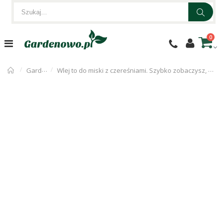
0
Gardenowo
Wlej to do miski z czereśniami. Szybko zobaczysz, co zacznie z nich wychodzić