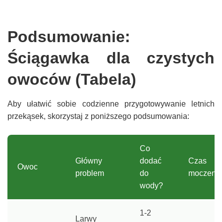
Podsumowanie:
Ściągawka dla czystych
owoców (Tabela)
Aby ułatwić sobie codzienne przygotowywanie letnich
przekąsek, skorzystaj z poniższego podsumowania:
Co
Główny
dodać
Czas
Owoc
problem
do
moczeni
wody?
1-2
Larwy